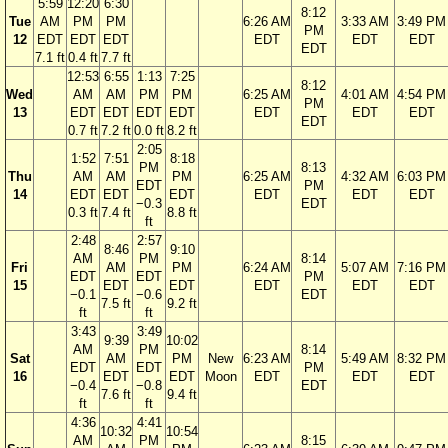
5:59
12:20
6:30
8:12
Tue
AM
PM
PM
6:26 AM
3:33 AM
3:49 PM
PM
12
EDT
EDT
EDT
EDT
EDT
EDT
EDT
7.1 ft
0.4 ft
7.7 ft
12:53
6:55
1:13
7:25
8:12
Wed
AM
AM
PM
PM
6:25 AM
4:01 AM
4:54 PM
PM
13
EDT
EDT
EDT
EDT
EDT
EDT
EDT
EDT
0.7 ft
7.2 ft
0.0 ft
8.2 ft
2:05
1:52
7:51
8:18
PM
8:13
Thu
AM
AM
PM
6:25 AM
4:32 AM
6:03 PM
EDT
PM
14
EDT
EDT
EDT
EDT
EDT
EDT
−0.3
EDT
0.3 ft
7.4 ft
8.8 ft
ft
2:48
2:57
8:46
9:10
AM
PM
8:14
Fri
AM
PM
6:24 AM
5:07 AM
7:16 PM
EDT
EDT
PM
15
EDT
EDT
EDT
EDT
EDT
−0.1
−0.6
EDT
7.5 ft
9.2 ft
ft
ft
3:43
3:49
9:39
10:02
AM
PM
8:14
Sat
AM
PM
New
6:23 AM
5:49 AM
8:32 PM
EDT
EDT
PM
16
EDT
EDT
Moon
EDT
EDT
EDT
−0.4
−0.8
EDT
7.6 ft
9.4 ft
ft
ft
4:36
4:41
10:32
10:54
AM
PM
8:15