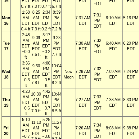
15
EDT
EDT
EDT
EDT
EDT
EDT
EDT
EDT
0.7 ft
7.0 ft
0.7 ft
6.7 ft
1:58
8:25
2:34
8:39
7:31
Mon
AM
AM
PM
PM
7:31 AM
6:10 AM
5:16 PM
PM
16
EDT
EDT
EDT
EDT
EDT
EDT
EDT
EDT
0.4 ft
7.3 ft
0.2 ft
7.2 ft
2:48
3:17
9:09
9:23
AM
PM
7:32
Tue
AM
PM
7:30 AM
6:40 AM
6:20 PM
EDT
EDT
PM
17
EDT
EDT
EDT
EDT
EDT
−0.0
−0.2
EDT
7.6 ft
7.7 ft
ft
ft
3:36
4:00
9:50
10:04
AM
PM
7:32
Wed
AM
PM
New
7:29 AM
7:09 AM
7:24 PM
EDT
EDT
PM
18
EDT
EDT
Moon
EDT
EDT
EDT
−0.3
−0.5
EDT
7.8 ft
8.2 ft
ft
ft
4:23
4:42
10:30
10:44
AM
PM
7:33
Thu
AM
PM
7:27 AM
7:38 AM
8:30 PM
EDT
EDT
PM
19
EDT
EDT
EDT
EDT
EDT
−0.6
−0.7
EDT
7.9 ft
8.5 ft
ft
ft
5:10
5:25
11:10
11:27
AM
PM
7:34
Fri
AM
PM
7:26 AM
8:08 AM
9:38 PM
EDT
EDT
PM
20
EDT
EDT
EDT
EDT
EDT
−0.7
−0.8
EDT