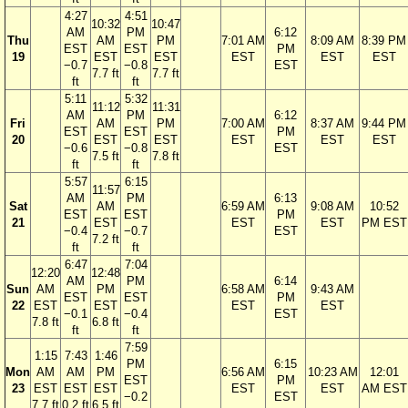
4:27
4:51
10:32
10:47
AM
PM
6:12
Thu
AM
PM
7:01 AM
8:09 AM
8:39 PM
EST
EST
PM
19
EST
EST
EST
EST
EST
−0.7
−0.8
EST
7.7 ft
7.7 ft
ft
ft
5:11
5:32
11:12
11:31
AM
PM
6:12
Fri
AM
PM
7:00 AM
8:37 AM
9:44 PM
EST
EST
PM
20
EST
EST
EST
EST
EST
−0.6
−0.8
EST
7.5 ft
7.8 ft
ft
ft
5:57
6:15
11:57
AM
PM
6:13
Sat
AM
6:59 AM
9:08 AM
10:52
EST
EST
PM
21
EST
EST
EST
PM EST
−0.4
−0.7
EST
7.2 ft
ft
ft
6:47
7:04
12:20
12:48
AM
PM
6:14
Sun
AM
PM
6:58 AM
9:43 AM
EST
EST
PM
22
EST
EST
EST
EST
−0.1
−0.4
EST
7.8 ft
6.8 ft
ft
ft
7:59
1:15
7:43
1:46
PM
6:15
Mon
AM
AM
PM
6:56 AM
10:23 AM
12:01
EST
PM
23
EST
EST
EST
EST
EST
AM EST
−0.2
EST
7.7 ft
0.2 ft
6.5 ft