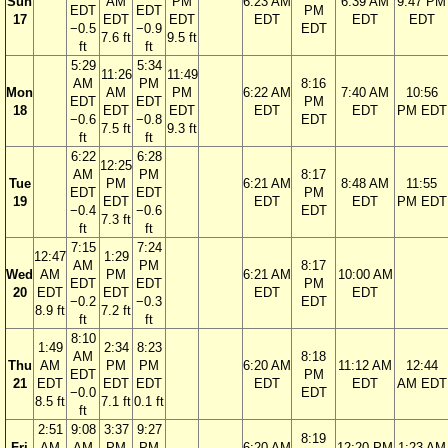
Sun
AM
PM
6:23 AM
6:39 AM
9:47 PM
EDT
EDT
PM
17
EDT
EDT
EDT
EDT
EDT
−0.5
−0.9
EDT
7.6 ft
9.5 ft
ft
ft
5:29
5:34
11:26
11:49
AM
PM
8:16
Mon
AM
PM
6:22 AM
7:40 AM
10:56
EDT
EDT
PM
18
EDT
EDT
EDT
EDT
PM EDT
−0.6
−0.8
EDT
7.5 ft
9.3 ft
ft
ft
6:22
6:28
12:25
AM
PM
8:17
Tue
PM
6:21 AM
8:48 AM
11:55
EDT
EDT
PM
19
EDT
EDT
EDT
PM EDT
−0.4
−0.6
EDT
7.3 ft
ft
ft
7:15
7:24
12:47
1:29
AM
PM
8:17
Wed
AM
PM
6:21 AM
10:00 AM
EDT
EDT
PM
20
EDT
EDT
EDT
EDT
−0.2
−0.3
EDT
8.9 ft
7.2 ft
ft
ft
8:10
1:49
2:34
8:23
AM
8:18
Thu
AM
PM
PM
6:20 AM
11:12 AM
12:44
EDT
PM
21
EDT
EDT
EDT
EDT
EDT
AM EDT
−0.0
EDT
8.5 ft
7.1 ft
0.1 ft
ft
2:51
9:08
3:37
9:27
8:19
Fri
AM
AM
PM
PM
6:20 AM
12:20 PM
1:23 AM