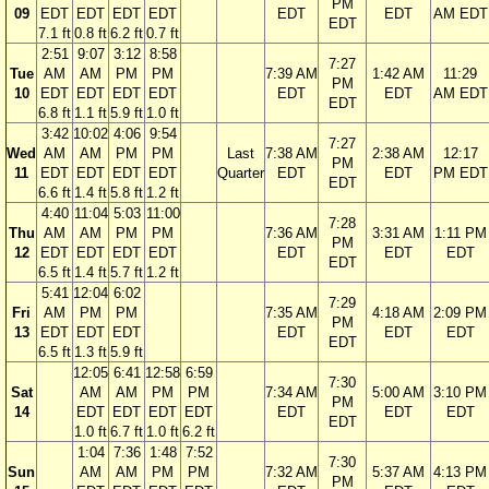
PM
09
EDT
EDT
EDT
EDT
EDT
EDT
AM EDT
EDT
7.1 ft
0.8 ft
6.2 ft
0.7 ft
2:51
9:07
3:12
8:58
7:27
Tue
AM
AM
PM
PM
7:39 AM
1:42 AM
11:29
PM
10
EDT
EDT
EDT
EDT
EDT
EDT
AM EDT
EDT
6.8 ft
1.1 ft
5.9 ft
1.0 ft
3:42
10:02
4:06
9:54
7:27
Wed
AM
AM
PM
PM
Last
7:38 AM
2:38 AM
12:17
PM
11
EDT
EDT
EDT
EDT
Quarter
EDT
EDT
PM EDT
EDT
6.6 ft
1.4 ft
5.8 ft
1.2 ft
4:40
11:04
5:03
11:00
7:28
Thu
AM
AM
PM
PM
7:36 AM
3:31 AM
1:11 PM
PM
12
EDT
EDT
EDT
EDT
EDT
EDT
EDT
EDT
6.5 ft
1.4 ft
5.7 ft
1.2 ft
5:41
12:04
6:02
7:29
Fri
AM
PM
PM
7:35 AM
4:18 AM
2:09 PM
PM
13
EDT
EDT
EDT
EDT
EDT
EDT
EDT
6.5 ft
1.3 ft
5.9 ft
12:05
6:41
12:58
6:59
7:30
Sat
AM
AM
PM
PM
7:34 AM
5:00 AM
3:10 PM
PM
14
EDT
EDT
EDT
EDT
EDT
EDT
EDT
EDT
1.0 ft
6.7 ft
1.0 ft
6.2 ft
1:04
7:36
1:48
7:52
7:30
Sun
AM
AM
PM
PM
7:32 AM
5:37 AM
4:13 PM
PM