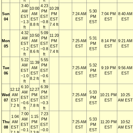
ft
ft
3:40
4:23
10:00
10:28
AM
PM
5:30
Sun
AM
PM
7:24 AM
7:04 PM
8:40 AM
EST
EST
PM
04
EST
EST
EST
EST
EST
−1.3
−0.8
EST
8.8 ft
7.4 ft
ft
ft
4:32
5:09
10:50
11:20
AM
PM
5:31
Mon
AM
PM
7:25 AM
8:14 PM
9:21 AM
EST
EST
PM
05
EST
EST
EST
EST
EST
−1.2
−0.8
EST
8.6 ft
7.4 ft
ft
ft
5:22
5:55
11:39
AM
PM
5:32
Tue
AM
7:25 AM
9:19 PM
9:56 AM
EST
EST
PM
06
EST
EST
EST
EST
−1.0
−0.6
EST
8.2 ft
ft
ft
6:10
6:39
12:12
12:27
AM
PM
5:33
Wed
AM
PM
7:25 AM
10:21 PM
10:25
EST
EST
PM
07
EST
EST
EST
EST
AM EST
−0.6
−0.3
EST
7.2 ft
7.8 ft
ft
ft
7:00
7:23
1:04
1:15
AM
PM
5:33
Thu
AM
PM
7:25 AM
11:20 PM
10:52
EST
EST
PM
08
EST
EST
EST
EST
AM EST
−0.1
−0.0
EST
7.1 ft
7.3 ft