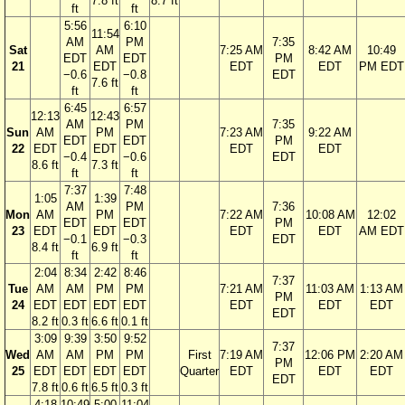
7.8 ft
8.7 ft
ft
ft
5:56
6:10
11:54
AM
PM
7:35
Sat
AM
7:25 AM
8:42 AM
10:49
EDT
EDT
PM
21
EDT
EDT
EDT
PM EDT
−0.6
−0.8
EDT
7.6 ft
ft
ft
6:45
6:57
12:13
12:43
AM
PM
7:35
Sun
AM
PM
7:23 AM
9:22 AM
EDT
EDT
PM
22
EDT
EDT
EDT
EDT
−0.4
−0.6
EDT
8.6 ft
7.3 ft
ft
ft
7:37
7:48
1:05
1:39
AM
PM
7:36
Mon
AM
PM
7:22 AM
10:08 AM
12:02
EDT
EDT
PM
23
EDT
EDT
EDT
EDT
AM EDT
−0.1
−0.3
EDT
8.4 ft
6.9 ft
ft
ft
2:04
8:34
2:42
8:46
7:37
Tue
AM
AM
PM
PM
7:21 AM
11:03 AM
1:13 AM
PM
24
EDT
EDT
EDT
EDT
EDT
EDT
EDT
EDT
8.2 ft
0.3 ft
6.6 ft
0.1 ft
3:09
9:39
3:50
9:52
7:37
Wed
AM
AM
PM
PM
First
7:19 AM
12:06 PM
2:20 AM
PM
25
EDT
EDT
EDT
EDT
Quarter
EDT
EDT
EDT
EDT
7.8 ft
0.6 ft
6.5 ft
0.3 ft
4:18
10:49
5:00
11:04