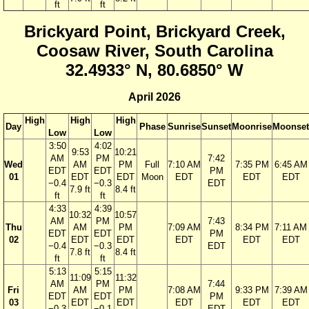
ft
ft
Brickyard Point, Brickyard Creek,
Coosaw River, South Carolina
32.4933° N, 80.6850° W
April 2026
High
High
High
Day
Phase
Sunrise
Sunset
Moonrise
Moonset
Low
Low
3:50
4:02
9:53
10:21
AM
PM
7:42
Wed
AM
PM
Full
7:10 AM
7:35 PM
6:45 AM
EDT
EDT
PM
01
EDT
EDT
Moon
EDT
EDT
EDT
−0.4
−0.3
EDT
7.9 ft
8.4 ft
ft
ft
4:33
4:39
10:32
10:57
AM
PM
7:43
Thu
AM
PM
7:09 AM
8:34 PM
7:11 AM
EDT
EDT
PM
02
EDT
EDT
EDT
EDT
EDT
−0.4
−0.3
EDT
7.8 ft
8.4 ft
ft
ft
5:13
5:15
11:09
11:32
AM
PM
7:44
Fri
AM
PM
7:08 AM
9:33 PM
7:39 AM
EDT
EDT
PM
03
EDT
EDT
EDT
EDT
EDT
−0.3
−0.1
EDT