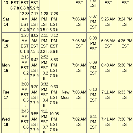
PM
13
EST
EST
EST
EST
EST
EST
EST
6.7 ft
0.8 ft
5.9 ft
12:38
7:17
1:28
7:28
6:07
Sat
AM
AM
PM
PM
7:06 AM
5:25 AM
3:24 PM
PM
14
EST
EST
EST
EST
EST
EST
EST
EST
0.4 ft
7.0 ft
0.5 ft
6.3 ft
1:28
8:02
2:11
8:12
6:08
Sun
AM
AM
PM
PM
7:05 AM
6:05 AM
4:26 PM
PM
15
EST
EST
EST
EST
EST
EST
EST
EST
0.1 ft
7.3 ft
0.2 ft
6.6 ft
2:15
2:52
8:42
8:53
AM
PM
6:09
Mon
AM
PM
7:04 AM
6:40 AM
5:30 PM
EST
EST
PM
16
EST
EST
EST
EST
EST
−0.2
−0.2
EST
7.5 ft
7.0 ft
ft
ft
3:00
3:32
9:20
9:30
AM
PM
6:10
Tue
AM
PM
New
7:03 AM
7:11 AM
6:33 PM
EST
EST
PM
17
EST
EST
Moon
EST
EST
EST
−0.5
−0.4
EST
7.7 ft
7.3 ft
ft
ft
3:43
4:11
9:55
10:08
AM
PM
6:11
Wed
AM
PM
7:02 AM
7:41 AM
7:36 PM
EST
EST
PM
18
EST
EST
EST
EST
EST
−0.6
−0.7
EST
7.7 ft
7.6 ft
ft
ft