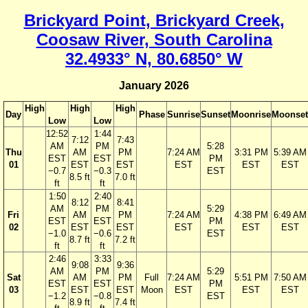
Brickyard Point, Brickyard Creek,
Coosaw River, South Carolina
32.4933° N, 80.6850° W
January 2026
High
High
High
Day
Phase
Sunrise
Sunset
Moonrise
Moonset
Low
Low
12:52
1:44
7:12
7:43
AM
PM
5:28
Thu
AM
PM
7:24 AM
3:31 PM
5:39 AM
EST
EST
PM
01
EST
EST
EST
EST
EST
−0.7
−0.3
EST
8.5 ft
7.0 ft
ft
ft
1:50
2:40
8:12
8:41
AM
PM
5:29
Fri
AM
PM
7:24 AM
4:38 PM
6:49 AM
EST
EST
PM
02
EST
EST
EST
EST
EST
−1.0
−0.6
EST
8.7 ft
7.2 ft
ft
ft
2:46
3:33
9:08
9:36
AM
PM
5:29
Sat
AM
PM
Full
7:24 AM
5:51 PM
7:50 AM
EST
EST
PM
03
EST
EST
Moon
EST
EST
EST
−1.2
−0.8
EST
8.9 ft
7.4 ft