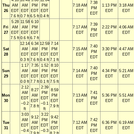
7:38
Thu
AM
AM
PM
PM
7:18 AM
1:13 PM
3:18 AM
PM
26
EDT
EDT
EDT
EDT
EDT
EDT
EDT
EDT
7.6 ft
0.7 ft
6.5 ft
0.4 ft
5:28
11:58
6:10
7:39
Fri
AM
AM
PM
7:17 AM
2:22 PM
4:06 AM
PM
27
EDT
EDT
EDT
EDT
EDT
EDT
EDT
7.5 ft
0.6 ft
6.7 ft
12:14
6:34
12:59
7:14
7:40
Sat
AM
AM
PM
PM
7:15 AM
3:30 PM
4:47 AM
PM
28
EDT
EDT
EDT
EDT
EDT
EDT
EDT
EDT
0.3 ft
7.6 ft
0.4 ft
7.1 ft
1:17
7:35
1:52
8:10
7:40
Sun
AM
AM
PM
PM
7:14 AM
4:34 PM
5:21 AM
PM
29
EDT
EDT
EDT
EDT
EDT
EDT
EDT
EDT
0.0 ft
7.7 ft
0.1 ft
7.5 ft
2:12
2:39
8:27
8:59
AM
PM
7:41
Mon
AM
PM
7:13 AM
5:36 PM
5:51 AM
EDT
EDT
PM
30
EDT
EDT
EDT
EDT
EDT
−0.2
−0.1
EDT
7.8 ft
7.9 ft
ft
ft
3:03
3:22
9:12
9:42
AM
PM
7:42
Tue
AM
PM
7:12 AM
6:36 PM
6:19 AM
EDT
EDT
PM
31
EDT
EDT
EDT
EDT
EDT
−0.4
−0.3
EDT
7.9 ft
8.2 ft