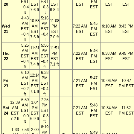
EST
EST
PM
20
EST
EST
EST
EST
EST
−0.4
−0.3
EST
7.6 ft
6.8 ft
ft
ft
4:43
5:16
10:53
11:08
AM
PM
5:45
Wed
AM
PM
7:22 AM
9:10 AM
8:43 PM
EST
EST
PM
21
EST
EST
EST
EST
EST
−0.4
−0.4
EST
7.5 ft
7.0 ft
ft
ft
5:25
5:56
11:31
11:51
AM
PM
5:46
Thu
AM
PM
7:22 AM
9:38 AM
9:45 PM
EST
EST
PM
22
EST
EST
EST
EST
EST
−0.4
−0.4
EST
7.4 ft
7.1 ft
ft
ft
6:10
6:38
12:14
AM
PM
5:47
Fri
PM
7:21 AM
10:06 AM
10:47
EST
EST
PM
23
EST
EST
EST
PM EST
−0.2
−0.4
EST
7.1 ft
ft
ft
6:59
7:25
12:39
1:04
AM
PM
5:48
Sat
AM
PM
7:21 AM
10:34 AM
11:52
EST
EST
PM
24
EST
EST
EST
EST
PM EST
−0.0
−0.3
EST
7.2 ft
6.9 ft
ft
ft
8:19
1:33
7:56
2:00
PM
5:49