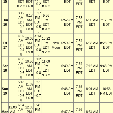
15
EDT
EDT
EDT
EDT
EDT
EDT
−0.2
EDT
0.2 ft
7.6 ft
8.4 ft
ft
3:12
3:27
9:17
9:36
AM
PM
7:53
Thu
AM
PM
6:52 AM
6:05 AM
7:17 PM
EDT
EDT
PM
16
EDT
EDT
EDT
EDT
EDT
−0.2
−0.5
EDT
7.8 ft
8.9 ft
ft
ft
4:02
4:14
10:03
10:22
AM
PM
7:54
Fri
AM
PM
New
6:50 AM
6:38 AM
8:28 PM
EDT
EDT
PM
17
EDT
EDT
Moon
EDT
EDT
EDT
−0.4
−0.8
EDT
7.9 ft
9.2 ft
ft
ft
4:53
5:02
10:50
11:09
AM
PM
7:54
Sat
AM
PM
6:49 AM
7:16 AM
9:43 PM
EDT
EDT
PM
18
EDT
EDT
EDT
EDT
EDT
−0.6
−0.8
EDT
7.8 ft
9.3 ft
ft
ft
5:43
5:51
11:39
AM
PM
7:55
Sun
AM
6:48 AM
8:01 AM
10:58
EDT
EDT
PM
19
EDT
EDT
EDT
PM EDT
−0.6
−0.7
EDT
7.6 ft
ft
ft
6:34
6:41
12:00
12:33
AM
PM
7:56
Mon
AM
PM
6:47 AM
8:54 AM