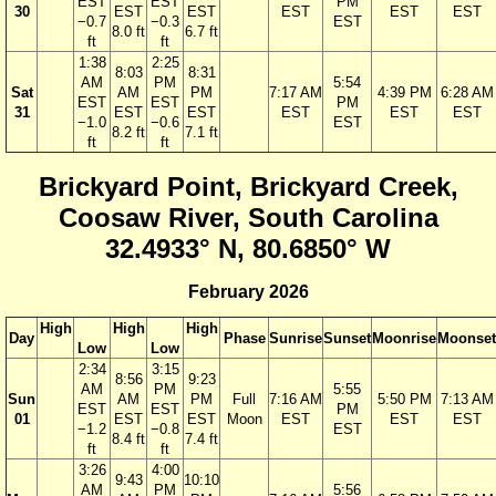
EST
EST
PM
30
EST
EST
EST
EST
EST
−0.7
−0.3
EST
8.0 ft
6.7 ft
ft
ft
1:38
2:25
8:03
8:31
AM
PM
5:54
Sat
AM
PM
7:17 AM
4:39 PM
6:28 AM
EST
EST
PM
31
EST
EST
EST
EST
EST
−1.0
−0.6
EST
8.2 ft
7.1 ft
ft
ft
Brickyard Point, Brickyard Creek,
Coosaw River, South Carolina
32.4933° N, 80.6850° W
February 2026
High
High
High
Day
Phase
Sunrise
Sunset
Moonrise
Moonset
Low
Low
2:34
3:15
8:56
9:23
AM
PM
5:55
Sun
AM
PM
Full
7:16 AM
5:50 PM
7:13 AM
EST
EST
PM
01
EST
EST
Moon
EST
EST
EST
−1.2
−0.8
EST
8.4 ft
7.4 ft
ft
ft
3:26
4:00
9:43
10:10
AM
PM
5:56