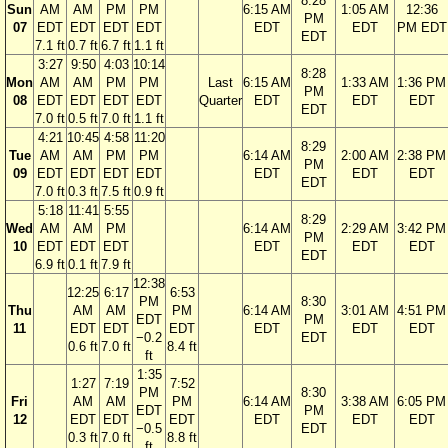
8:28
Sun
AM
AM
PM
PM
6:15 AM
1:05 AM
12:36
PM
07
EDT
EDT
EDT
EDT
EDT
EDT
PM EDT
EDT
7.1 ft
0.7 ft
6.7 ft
1.1 ft
3:27
9:50
4:03
10:14
8:28
Mon
AM
AM
PM
PM
Last
6:15 AM
1:33 AM
1:36 PM
PM
08
EDT
EDT
EDT
EDT
Quarter
EDT
EDT
EDT
EDT
7.0 ft
0.5 ft
7.0 ft
1.1 ft
4:21
10:45
4:58
11:20
8:29
Tue
AM
AM
PM
PM
6:14 AM
2:00 AM
2:38 PM
PM
09
EDT
EDT
EDT
EDT
EDT
EDT
EDT
EDT
7.0 ft
0.3 ft
7.5 ft
0.9 ft
5:18
11:41
5:55
8:29
Wed
AM
AM
PM
6:14 AM
2:29 AM
3:42 PM
PM
10
EDT
EDT
EDT
EDT
EDT
EDT
EDT
6.9 ft
0.1 ft
7.9 ft
12:38
12:25
6:17
6:53
PM
8:30
Thu
AM
AM
PM
6:14 AM
3:01 AM
4:51 PM
EDT
PM
11
EDT
EDT
EDT
EDT
EDT
EDT
−0.2
EDT
0.6 ft
7.0 ft
8.4 ft
ft
1:35
1:27
7:19
7:52
PM
8:30
Fri
AM
AM
PM
6:14 AM
3:38 AM
6:05 PM
EDT
PM
12
EDT
EDT
EDT
EDT
EDT
EDT
−0.5
EDT
0.3 ft
7.0 ft
8.8 ft
ft