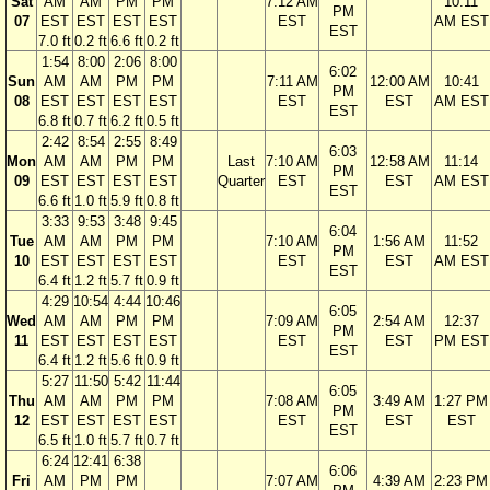
Sat
AM
AM
PM
PM
7:12 AM
10:11
PM
07
EST
EST
EST
EST
EST
AM EST
EST
7.0 ft
0.2 ft
6.6 ft
0.2 ft
1:54
8:00
2:06
8:00
6:02
Sun
AM
AM
PM
PM
7:11 AM
12:00 AM
10:41
PM
08
EST
EST
EST
EST
EST
EST
AM EST
EST
6.8 ft
0.7 ft
6.2 ft
0.5 ft
2:42
8:54
2:55
8:49
6:03
Mon
AM
AM
PM
PM
Last
7:10 AM
12:58 AM
11:14
PM
09
EST
EST
EST
EST
Quarter
EST
EST
AM EST
EST
6.6 ft
1.0 ft
5.9 ft
0.8 ft
3:33
9:53
3:48
9:45
6:04
Tue
AM
AM
PM
PM
7:10 AM
1:56 AM
11:52
PM
10
EST
EST
EST
EST
EST
EST
AM EST
EST
6.4 ft
1.2 ft
5.7 ft
0.9 ft
4:29
10:54
4:44
10:46
6:05
Wed
AM
AM
PM
PM
7:09 AM
2:54 AM
12:37
PM
11
EST
EST
EST
EST
EST
EST
PM EST
EST
6.4 ft
1.2 ft
5.6 ft
0.9 ft
5:27
11:50
5:42
11:44
6:05
Thu
AM
AM
PM
PM
7:08 AM
3:49 AM
1:27 PM
PM
12
EST
EST
EST
EST
EST
EST
EST
EST
6.5 ft
1.0 ft
5.7 ft
0.7 ft
6:24
12:41
6:38
6:06
Fri
AM
PM
PM
7:07 AM
4:39 AM
2:23 PM