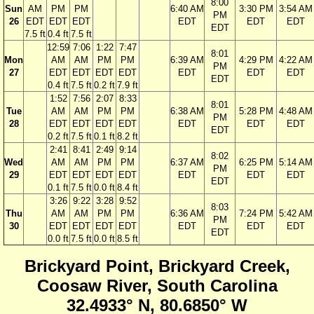
8:00
Sun
AM
PM
PM
6:40 AM
3:30 PM
3:54 AM
PM
26
EDT
EDT
EDT
EDT
EDT
EDT
EDT
7.5 ft
0.4 ft
7.5 ft
12:59
7:06
1:22
7:47
8:01
Mon
AM
AM
PM
PM
6:39 AM
4:29 PM
4:22 AM
PM
27
EDT
EDT
EDT
EDT
EDT
EDT
EDT
EDT
0.4 ft
7.5 ft
0.2 ft
7.9 ft
1:52
7:56
2:07
8:33
8:01
Tue
AM
AM
PM
PM
6:38 AM
5:28 PM
4:48 AM
PM
28
EDT
EDT
EDT
EDT
EDT
EDT
EDT
EDT
0.2 ft
7.5 ft
0.1 ft
8.2 ft
2:41
8:41
2:49
9:14
8:02
Wed
AM
AM
PM
PM
6:37 AM
6:25 PM
5:14 AM
PM
29
EDT
EDT
EDT
EDT
EDT
EDT
EDT
EDT
0.1 ft
7.5 ft
0.0 ft
8.4 ft
3:26
9:22
3:28
9:52
8:03
Thu
AM
AM
PM
PM
6:36 AM
7:24 PM
5:42 AM
PM
30
EDT
EDT
EDT
EDT
EDT
EDT
EDT
EDT
0.0 ft
7.5 ft
0.0 ft
8.5 ft
Brickyard Point, Brickyard Creek,
Coosaw River, South Carolina
32.4933° N, 80.6850° W