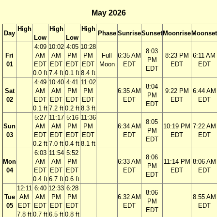
May 2026
High
High
High
Day
Phase
Sunrise
Sunset
Moonrise
Moonset
Low
Low
4:09
10:02
4:05
10:28
8:03
Fri
AM
AM
PM
PM
Full
6:35 AM
8:23 PM
6:11 AM
PM
01
EDT
EDT
EDT
EDT
Moon
EDT
EDT
EDT
EDT
0.0 ft
7.4 ft
0.1 ft
8.4 ft
4:49
10:40
4:41
11:02
8:04
Sat
AM
AM
PM
PM
6:35 AM
9:22 PM
6:44 AM
PM
02
EDT
EDT
EDT
EDT
EDT
EDT
EDT
EDT
0.1 ft
7.2 ft
0.2 ft
8.3 ft
5:27
11:17
5:16
11:36
8:05
Sun
AM
AM
PM
PM
6:34 AM
10:19 PM
7:22 AM
PM
03
EDT
EDT
EDT
EDT
EDT
EDT
EDT
EDT
0.2 ft
7.0 ft
0.4 ft
8.1 ft
6:03
11:54
5:52
8:06
Mon
AM
AM
PM
6:33 AM
11:14 PM
8:06 AM
PM
04
EDT
EDT
EDT
EDT
EDT
EDT
EDT
0.4 ft
6.7 ft
0.6 ft
12:11
6:40
12:33
6:28
8:06
Tue
AM
AM
PM
PM
6:32 AM
8:55 AM
PM
05
EDT
EDT
EDT
EDT
EDT
EDT
EDT
7.8 ft
0.7 ft
6.5 ft
0.8 ft