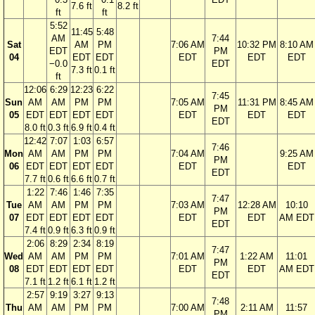
7.6 ft
8.2 ft
ft
ft
5:52
11:45
5:48
AM
7:44
Sat
AM
PM
7:06 AM
10:32 PM
8:10 AM
EDT
PM
04
EDT
EDT
EDT
EDT
EDT
−0.0
EDT
7.3 ft
0.1 ft
ft
12:06
6:29
12:23
6:22
7:45
Sun
AM
AM
PM
PM
7:05 AM
11:31 PM
8:45 AM
PM
05
EDT
EDT
EDT
EDT
EDT
EDT
EDT
EDT
8.0 ft
0.3 ft
6.9 ft
0.4 ft
12:42
7:07
1:03
6:57
7:46
Mon
AM
AM
PM
PM
7:04 AM
9:25 AM
PM
06
EDT
EDT
EDT
EDT
EDT
EDT
EDT
7.7 ft
0.6 ft
6.6 ft
0.7 ft
1:22
7:46
1:46
7:35
7:47
Tue
AM
AM
PM
PM
7:03 AM
12:28 AM
10:10
PM
07
EDT
EDT
EDT
EDT
EDT
EDT
AM EDT
EDT
7.4 ft
0.9 ft
6.3 ft
0.9 ft
2:06
8:29
2:34
8:19
7:47
Wed
AM
AM
PM
PM
7:01 AM
1:22 AM
11:01
PM
08
EDT
EDT
EDT
EDT
EDT
EDT
AM EDT
EDT
7.1 ft
1.2 ft
6.1 ft
1.2 ft
2:57
9:19
3:27
9:13
7:48
Thu
AM
AM
PM
PM
7:00 AM
2:11 AM
11:57
PM