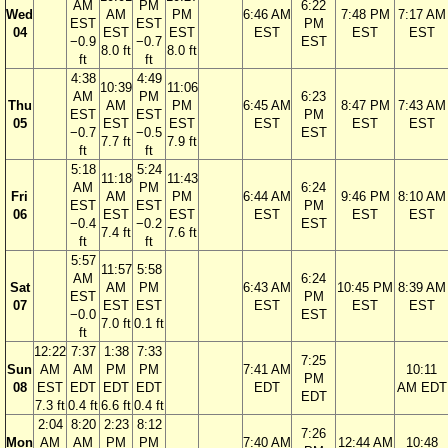
AM
PM
6:22
Wed
AM
PM
6:46 AM
7:48 PM
7:17 AM
EST
EST
PM
04
EST
EST
EST
EST
EST
−0.9
−0.7
EST
8.0 ft
8.0 ft
ft
ft
4:38
4:49
10:39
11:06
AM
PM
6:23
Thu
AM
PM
6:45 AM
8:47 PM
7:43 AM
EST
EST
PM
05
EST
EST
EST
EST
EST
−0.7
−0.5
EST
7.7 ft
7.9 ft
ft
ft
5:18
5:24
11:18
11:43
AM
PM
6:24
Fri
AM
PM
6:44 AM
9:46 PM
8:10 AM
EST
EST
PM
06
EST
EST
EST
EST
EST
−0.4
−0.2
EST
7.4 ft
7.6 ft
ft
ft
5:57
11:57
5:58
AM
6:24
Sat
AM
PM
6:43 AM
10:45 PM
8:39 AM
EST
PM
07
EST
EST
EST
EST
EST
−0.0
EST
7.0 ft
0.1 ft
ft
12:22
7:37
1:38
7:33
7:25
Sun
AM
AM
PM
PM
7:41 AM
10:11
PM
08
EST
EDT
EDT
EDT
EDT
AM EDT
EDT
7.3 ft
0.4 ft
6.6 ft
0.4 ft
2:04
8:20
2:23
8:12
7:26
Mon
AM
AM
PM
PM
7:40 AM
12:44 AM
10:48