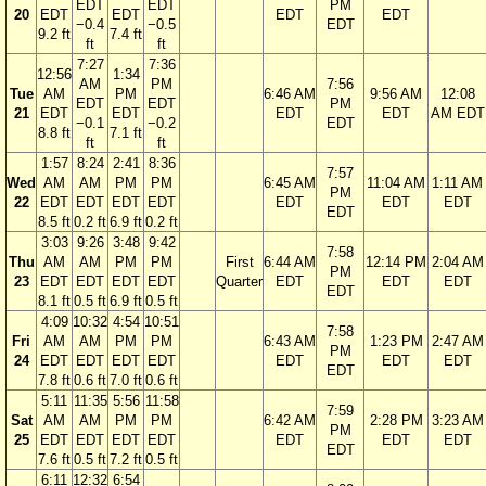
EDT
EDT
PM
20
EDT
EDT
EDT
EDT
−0.4
−0.5
EDT
9.2 ft
7.4 ft
ft
ft
7:27
7:36
12:56
1:34
AM
PM
7:56
Tue
AM
PM
6:46 AM
9:56 AM
12:08
EDT
EDT
PM
21
EDT
EDT
EDT
EDT
AM EDT
−0.1
−0.2
EDT
8.8 ft
7.1 ft
ft
ft
1:57
8:24
2:41
8:36
7:57
Wed
AM
AM
PM
PM
6:45 AM
11:04 AM
1:11 AM
PM
22
EDT
EDT
EDT
EDT
EDT
EDT
EDT
EDT
8.5 ft
0.2 ft
6.9 ft
0.2 ft
3:03
9:26
3:48
9:42
7:58
Thu
AM
AM
PM
PM
First
6:44 AM
12:14 PM
2:04 AM
PM
23
EDT
EDT
EDT
EDT
Quarter
EDT
EDT
EDT
EDT
8.1 ft
0.5 ft
6.9 ft
0.5 ft
4:09
10:32
4:54
10:51
7:58
Fri
AM
AM
PM
PM
6:43 AM
1:23 PM
2:47 AM
PM
24
EDT
EDT
EDT
EDT
EDT
EDT
EDT
EDT
7.8 ft
0.6 ft
7.0 ft
0.6 ft
5:11
11:35
5:56
11:58
7:59
Sat
AM
AM
PM
PM
6:42 AM
2:28 PM
3:23 AM
PM
25
EDT
EDT
EDT
EDT
EDT
EDT
EDT
EDT
7.6 ft
0.5 ft
7.2 ft
0.5 ft
6:11
12:32
6:54