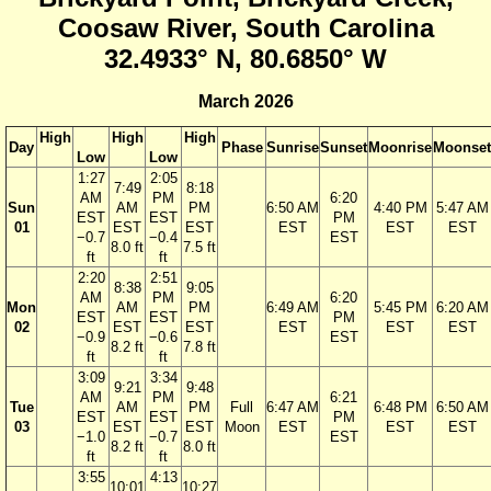
Coosaw River, South Carolina
32.4933° N, 80.6850° W
March 2026
High
High
High
Day
Phase
Sunrise
Sunset
Moonrise
Moonset
Low
Low
1:27
2:05
7:49
8:18
AM
PM
6:20
Sun
AM
PM
6:50 AM
4:40 PM
5:47 AM
EST
EST
PM
01
EST
EST
EST
EST
EST
−0.7
−0.4
EST
8.0 ft
7.5 ft
ft
ft
2:20
2:51
8:38
9:05
AM
PM
6:20
Mon
AM
PM
6:49 AM
5:45 PM
6:20 AM
EST
EST
PM
02
EST
EST
EST
EST
EST
−0.9
−0.6
EST
8.2 ft
7.8 ft
ft
ft
3:09
3:34
9:21
9:48
AM
PM
6:21
Tue
AM
PM
Full
6:47 AM
6:48 PM
6:50 AM
EST
EST
PM
03
EST
EST
Moon
EST
EST
EST
−1.0
−0.7
EST
8.2 ft
8.0 ft
ft
ft
3:55
4:13
10:01
10:27