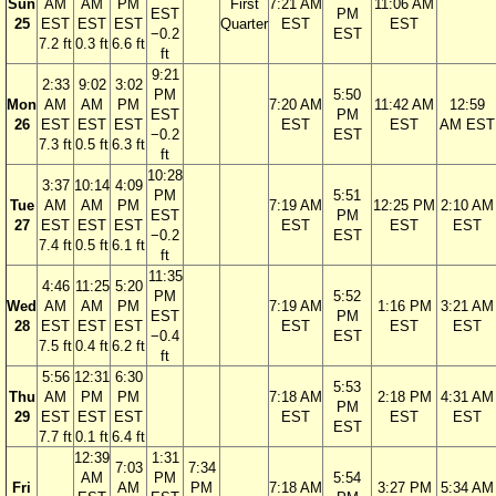
Sun
AM
AM
PM
First
7:21 AM
11:06 AM
EST
PM
25
EST
EST
EST
Quarter
EST
EST
−0.2
EST
7.2 ft
0.3 ft
6.6 ft
ft
9:21
2:33
9:02
3:02
PM
5:50
Mon
AM
AM
PM
7:20 AM
11:42 AM
12:59
EST
PM
26
EST
EST
EST
EST
EST
AM EST
−0.2
EST
7.3 ft
0.5 ft
6.3 ft
ft
10:28
3:37
10:14
4:09
PM
5:51
Tue
AM
AM
PM
7:19 AM
12:25 PM
2:10 AM
EST
PM
27
EST
EST
EST
EST
EST
EST
−0.2
EST
7.4 ft
0.5 ft
6.1 ft
ft
11:35
4:46
11:25
5:20
PM
5:52
Wed
AM
AM
PM
7:19 AM
1:16 PM
3:21 AM
EST
PM
28
EST
EST
EST
EST
EST
EST
−0.4
EST
7.5 ft
0.4 ft
6.2 ft
ft
5:56
12:31
6:30
5:53
Thu
AM
PM
PM
7:18 AM
2:18 PM
4:31 AM
PM
29
EST
EST
EST
EST
EST
EST
EST
7.7 ft
0.1 ft
6.4 ft
12:39
1:31
7:03
7:34
AM
PM
5:54
Fri
AM
PM
7:18 AM
3:27 PM
5:34 AM