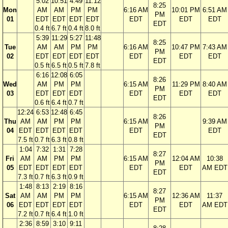
5:02
10:51
4:49
11:12
8:25
Mon
AM
AM
PM
PM
6:16 AM
10:01 PM
6:51 AM
PM
01
EDT
EDT
EDT
EDT
EDT
EDT
EDT
EDT
0.4 ft
6.7 ft
0.4 ft
8.0 ft
5:39
11:29
5:27
11:48
8:25
Tue
AM
AM
PM
PM
6:16 AM
10:47 PM
7:43 AM
PM
02
EDT
EDT
EDT
EDT
EDT
EDT
EDT
EDT
0.5 ft
6.5 ft
0.5 ft
7.8 ft
6:16
12:08
6:05
8:26
Wed
AM
PM
PM
6:15 AM
11:29 PM
8:40 AM
PM
03
EDT
EDT
EDT
EDT
EDT
EDT
EDT
0.6 ft
6.4 ft
0.7 ft
12:24
6:53
12:48
6:45
8:26
Thu
AM
AM
PM
PM
6:15 AM
9:39 AM
PM
04
EDT
EDT
EDT
EDT
EDT
EDT
EDT
7.5 ft
0.7 ft
6.3 ft
0.8 ft
1:04
7:32
1:31
7:28
8:27
Fri
AM
AM
PM
PM
6:15 AM
12:04 AM
10:38
PM
05
EDT
EDT
EDT
EDT
EDT
EDT
AM EDT
EDT
7.3 ft
0.7 ft
6.3 ft
0.9 ft
1:48
8:13
2:19
8:16
8:27
Sat
AM
AM
PM
PM
6:15 AM
12:36 AM
11:37
PM
06
EDT
EDT
EDT
EDT
EDT
EDT
AM EDT
EDT
7.2 ft
0.7 ft
6.4 ft
1.0 ft
2:36
8:59
3:10
9:11