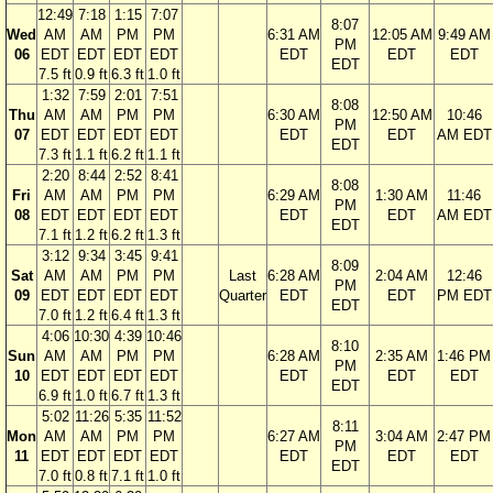
12:49
7:18
1:15
7:07
8:07
Wed
AM
AM
PM
PM
6:31 AM
12:05 AM
9:49 AM
PM
06
EDT
EDT
EDT
EDT
EDT
EDT
EDT
EDT
7.5 ft
0.9 ft
6.3 ft
1.0 ft
1:32
7:59
2:01
7:51
8:08
Thu
AM
AM
PM
PM
6:30 AM
12:50 AM
10:46
PM
07
EDT
EDT
EDT
EDT
EDT
EDT
AM EDT
EDT
7.3 ft
1.1 ft
6.2 ft
1.1 ft
2:20
8:44
2:52
8:41
8:08
Fri
AM
AM
PM
PM
6:29 AM
1:30 AM
11:46
PM
08
EDT
EDT
EDT
EDT
EDT
EDT
AM EDT
EDT
7.1 ft
1.2 ft
6.2 ft
1.3 ft
3:12
9:34
3:45
9:41
8:09
Sat
AM
AM
PM
PM
Last
6:28 AM
2:04 AM
12:46
PM
09
EDT
EDT
EDT
EDT
Quarter
EDT
EDT
PM EDT
EDT
7.0 ft
1.2 ft
6.4 ft
1.3 ft
4:06
10:30
4:39
10:46
8:10
Sun
AM
AM
PM
PM
6:28 AM
2:35 AM
1:46 PM
PM
10
EDT
EDT
EDT
EDT
EDT
EDT
EDT
EDT
6.9 ft
1.0 ft
6.7 ft
1.3 ft
5:02
11:26
5:35
11:52
8:11
Mon
AM
AM
PM
PM
6:27 AM
3:04 AM
2:47 PM
PM
11
EDT
EDT
EDT
EDT
EDT
EDT
EDT
EDT
7.0 ft
0.8 ft
7.1 ft
1.0 ft