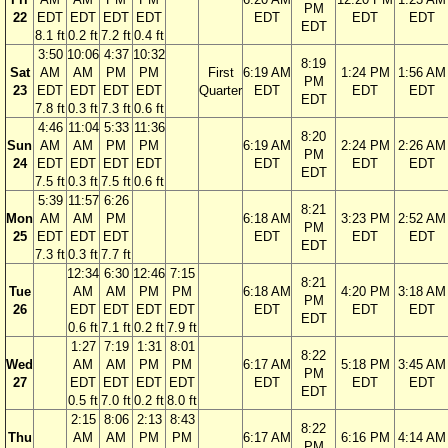
PM
22
EDT
EDT
EDT
EDT
EDT
EDT
EDT
EDT
8.1 ft
0.2 ft
7.2 ft
0.4 ft
3:50
10:06
4:37
10:32
8:19
Sat
AM
AM
PM
PM
First
6:19 AM
1:24 PM
1:56 AM
PM
23
EDT
EDT
EDT
EDT
Quarter
EDT
EDT
EDT
EDT
7.8 ft
0.3 ft
7.3 ft
0.6 ft
4:46
11:04
5:33
11:36
8:20
Sun
AM
AM
PM
PM
6:19 AM
2:24 PM
2:26 AM
PM
24
EDT
EDT
EDT
EDT
EDT
EDT
EDT
EDT
7.5 ft
0.3 ft
7.5 ft
0.6 ft
5:39
11:57
6:26
8:21
Mon
AM
AM
PM
6:18 AM
3:23 PM
2:52 AM
PM
25
EDT
EDT
EDT
EDT
EDT
EDT
EDT
7.3 ft
0.3 ft
7.7 ft
12:34
6:30
12:46
7:15
8:21
Tue
AM
AM
PM
PM
6:18 AM
4:20 PM
3:18 AM
PM
26
EDT
EDT
EDT
EDT
EDT
EDT
EDT
EDT
0.6 ft
7.1 ft
0.2 ft
7.9 ft
1:27
7:19
1:31
8:01
8:22
Wed
AM
AM
PM
PM
6:17 AM
5:18 PM
3:45 AM
PM
27
EDT
EDT
EDT
EDT
EDT
EDT
EDT
EDT
0.5 ft
7.0 ft
0.2 ft
8.0 ft
2:15
8:06
2:13
8:43
8:22
Thu
AM
AM
PM
PM
6:17 AM
6:16 PM
4:14 AM
PM