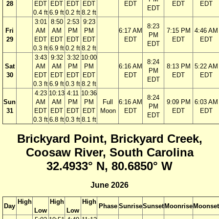
28
EDT
EDT
EDT
EDT
EDT
EDT
EDT
EDT
0.4 ft
6.9 ft
0.2 ft
8.2 ft
3:01
8:50
2:53
9:23
8:23
Fri
AM
AM
PM
PM
6:17 AM
7:15 PM
4:46 AM
PM
29
EDT
EDT
EDT
EDT
EDT
EDT
EDT
EDT
0.3 ft
6.9 ft
0.2 ft
8.2 ft
3:43
9:32
3:32
10:00
8:24
Sat
AM
AM
PM
PM
6:16 AM
8:13 PM
5:22 AM
PM
30
EDT
EDT
EDT
EDT
EDT
EDT
EDT
EDT
0.3 ft
6.9 ft
0.3 ft
8.2 ft
4:23
10:13
4:11
10:36
8:24
Sun
AM
AM
PM
PM
Full
6:16 AM
9:09 PM
6:03 AM
PM
31
EDT
EDT
EDT
EDT
Moon
EDT
EDT
EDT
EDT
0.3 ft
6.8 ft
0.3 ft
8.1 ft
Brickyard Point, Brickyard Creek,
Coosaw River, South Carolina
32.4933° N, 80.6850° W
June 2026
High
High
High
Day
Phase
Sunrise
Sunset
Moonrise
Moonset
Low
Low