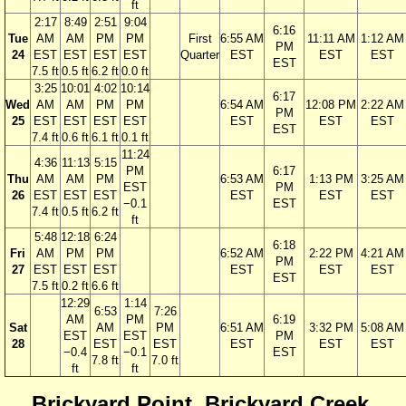
ft
2:17
8:49
2:51
9:04
6:16
Tue
AM
AM
PM
PM
First
6:55 AM
11:11 AM
1:12 AM
PM
24
EST
EST
EST
EST
Quarter
EST
EST
EST
EST
7.5 ft
0.5 ft
6.2 ft
0.0 ft
3:25
10:01
4:02
10:14
6:17
Wed
AM
AM
PM
PM
6:54 AM
12:08 PM
2:22 AM
PM
25
EST
EST
EST
EST
EST
EST
EST
EST
7.4 ft
0.6 ft
6.1 ft
0.1 ft
11:24
4:36
11:13
5:15
PM
6:17
Thu
AM
AM
PM
6:53 AM
1:13 PM
3:25 AM
EST
PM
26
EST
EST
EST
EST
EST
EST
−0.1
EST
7.4 ft
0.5 ft
6.2 ft
ft
5:48
12:18
6:24
6:18
Fri
AM
PM
PM
6:52 AM
2:22 PM
4:21 AM
PM
27
EST
EST
EST
EST
EST
EST
EST
7.5 ft
0.2 ft
6.6 ft
12:29
1:14
6:53
7:26
AM
PM
6:19
Sat
AM
PM
6:51 AM
3:32 PM
5:08 AM
EST
EST
PM
28
EST
EST
EST
EST
EST
−0.4
−0.1
EST
7.8 ft
7.0 ft
ft
ft
Brickyard Point, Brickyard Creek,