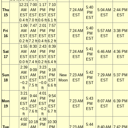
12:21
7:00
1:17
7:10
5:40
Thu
AM
AM
PM
PM
7:24 AM
5:04 AM
2:44 PM
PM
15
EST
EST
EST
EST
EST
EST
EST
EST
0.4 ft
7.0 ft
0.6 ft
6.1 ft
1:09
7:47
2:01
7:57
5:40
Fri
AM
AM
PM
PM
7:24 AM
5:57 AM
3:38 PM
PM
16
EST
EST
EST
EST
EST
EST
EST
EST
0.2 ft
7.2 ft
0.4 ft
6.2 ft
1:55
8:30
2:43
8:39
5:41
Sat
AM
AM
PM
PM
7:24 AM
6:46 AM
4:36 PM
PM
17
EST
EST
EST
EST
EST
EST
EST
EST
0.0 ft
7.4 ft
0.2 ft
6.4 ft
2:39
3:23
9:09
9:18
AM
PM
5:42
Sun
AM
PM
New
7:23 AM
7:29 AM
5:37 PM
EST
EST
PM
18
EST
EST
Moon
EST
EST
EST
−0.2
−0.0
EST
7.5 ft
6.6 ft
ft
ft
3:21
4:01
9:44
9:54
AM
PM
5:43
Mon
AM
PM
7:23 AM
8:07 AM
6:39 PM
EST
EST
PM
19
EST
EST
EST
EST
EST
−0.3
−0.2
EST
7.6 ft
6.7 ft
ft
ft
4:02
4:38
10:18
10:30
AM
PM
5:44
Tue
AM
PM
7:23 AM
8:40 AM
7:42 PM