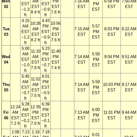
Mon
AM
PM
7:16 AM
6:58 PM
7:50 AM
EST
EST
PM
02
EST
EST
EST
EST
EST
−1.3
−0.9
EST
8.4 ft
7.6 ft
ft
ft
4:15
4:43
10:28
10:56
AM
PM
5:57
Tue
AM
PM
7:15 AM
8:03 PM
8:22 AM
EST
EST
PM
03
EST
EST
EST
EST
EST
−1.2
−0.9
EST
8.2 ft
7.6 ft
ft
ft
5:00
5:23
11:10
11:40
AM
PM
5:58
Wed
AM
PM
7:14 AM
9:04 PM
8:51 AM
EST
EST
PM
04
EST
EST
EST
EST
EST
−1.0
−0.7
EST
7.9 ft
7.4 ft
ft
ft
5:45
6:01
11:52
AM
PM
5:59
Thu
AM
7:14 AM
10:03 PM
9:17 AM
EST
EST
PM
05
EST
EST
EST
EST
−0.7
−0.5
EST
7.5 ft
ft
ft
6:28
6:39
12:24
12:35
AM
PM
6:00
Fri
AM
PM
7:13 AM
11:01 PM
9:44 AM
EST
EST
PM
06
EST
EST
EST
EST
EST
−0.2
−0.1
EST
7.2 ft
7.0 ft
ft
ft
1:08
7:13
1:19
7:18
6:01