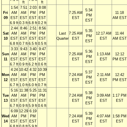
ft
ft
1:54
7:51
2:03
8:08
5:34
Fri
AM
AM
PM
PM
7:25 AM
11:18
PM
09
EST
EST
EST
EST
EST
AM EST
EST
6.9 ft
0.3 ft
6.8 ft
0.2 ft
2:44
8:46
2:51
8:56
5:35
Sat
AM
AM
PM
PM
Last
7:25 AM
12:17 AM
11:44
PM
10
EST
EST
EST
EST
Quarter
EST
EST
AM EST
EST
6.8 ft
0.7 ft
6.5 ft
0.5 ft
3:33
9:43
3:40
9:47
5:36
Sun
AM
AM
PM
PM
7:25 AM
1:13 AM
12:12
PM
11
EST
EST
EST
EST
EST
EST
PM EST
EST
6.7 ft
0.9 ft
6.2 ft
0.6 ft
4:24
10:42
4:32
10:39
5:37
Mon
AM
AM
PM
PM
7:24 AM
2:11 AM
12:42
PM
12
EST
EST
EST
EST
EST
EST
PM EST
EST
6.7 ft
1.0 ft
6.0 ft
0.7 ft
5:16
11:38
5:25
11:31
5:38
Tue
AM
AM
PM
PM
7:24 AM
3:09 AM
1:17 PM
PM
13
EST
EST
EST
EST
EST
EST
EST
EST
6.7 ft
0.9 ft
5.9 ft
0.6 ft
6:09
12:29
6:19
5:39
Wed
AM
PM
PM
7:24 AM
4:07 AM
1:58 PM
PM
14
EST
EST
EST
EST
EST
EST
EST
6.8 ft
0.8 ft
5.9 ft