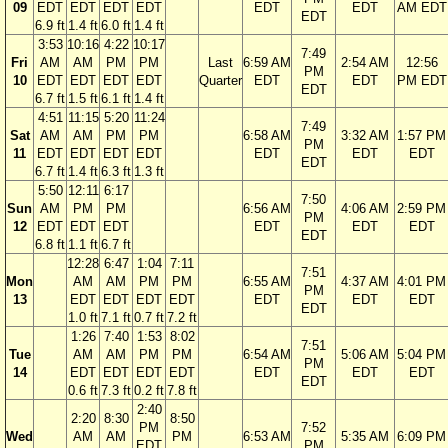
09
EDT
EDT
EDT
EDT
EDT
EDT
AM EDT
EDT
6.9 ft
1.4 ft
6.0 ft
1.4 ft
3:53
10:16
4:22
10:17
7:49
Fri
AM
AM
PM
PM
Last
6:59 AM
2:54 AM
12:56
PM
10
EDT
EDT
EDT
EDT
Quarter
EDT
EDT
PM EDT
EDT
6.7 ft
1.5 ft
6.1 ft
1.4 ft
4:51
11:15
5:20
11:24
7:49
Sat
AM
AM
PM
PM
6:58 AM
3:32 AM
1:57 PM
PM
11
EDT
EDT
EDT
EDT
EDT
EDT
EDT
EDT
6.7 ft
1.4 ft
6.3 ft
1.3 ft
5:50
12:11
6:17
7:50
Sun
AM
PM
PM
6:56 AM
4:06 AM
2:59 PM
PM
12
EDT
EDT
EDT
EDT
EDT
EDT
EDT
6.8 ft
1.1 ft
6.7 ft
12:28
6:47
1:04
7:11
7:51
Mon
AM
AM
PM
PM
6:55 AM
4:37 AM
4:01 PM
PM
13
EDT
EDT
EDT
EDT
EDT
EDT
EDT
EDT
1.0 ft
7.1 ft
0.7 ft
7.2 ft
1:26
7:40
1:53
8:02
7:51
Tue
AM
AM
PM
PM
6:54 AM
5:06 AM
5:04 PM
PM
14
EDT
EDT
EDT
EDT
EDT
EDT
EDT
EDT
0.6 ft
7.3 ft
0.2 ft
7.8 ft
2:40
2:20
8:30
8:50
PM
7:52
Wed
AM
AM
PM
6:53 AM
5:35 AM
6:09 PM
EDT
PM