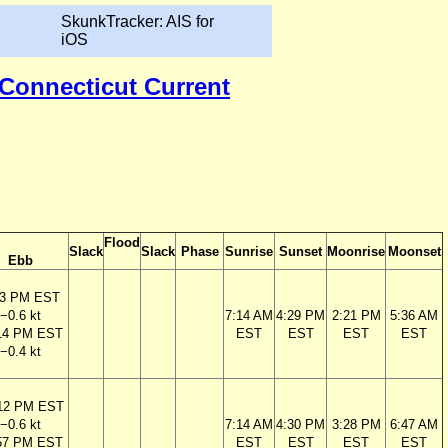
SkunkTracker: AIS for
iOS
 Connecticut Current
Flood
Slack
Slack
Phase
Sunrise
Sunset
Moonrise
Moonset
Ebb
23 PM EST
−0.6 kt
7:14 AM
4:29 PM
2:21 PM
5:36 AM
14 PM EST
EST
EST
EST
EST
−0.4 kt
12 PM EST
−0.6 kt
7:14 AM
4:30 PM
3:28 PM
6:47 AM
57 PM EST
EST
EST
EST
EST