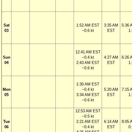
Sat
1:52 AM EST
3:35 AM
5:36
03
−0.6 kt
EST
1.
12:41 AM EST
Sun
−0.4 kt
4:27 AM
6:26
04
2:43 AM EST
EST
1.
−0.6 kt
1:30 AM EST
Mon
−0.4 kt
5:20 AM
7:15
05
3:34 AM EST
EST
1.
−0.6 kt
12:53 AM EST
−0.5 kt
Tue
2:21 AM EST
6:14 AM
8:05
06
−0.4 kt
EST
0.