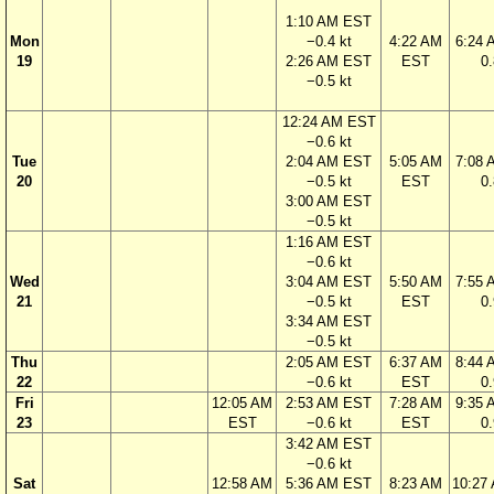
1:10 AM EST
Mon
−0.4 kt
4:22 AM
6:24
19
2:26 AM EST
EST
0.
−0.5 kt
12:24 AM EST
−0.6 kt
Tue
2:04 AM EST
5:05 AM
7:08
20
−0.5 kt
EST
0.
3:00 AM EST
−0.5 kt
1:16 AM EST
−0.6 kt
Wed
3:04 AM EST
5:50 AM
7:55
21
−0.5 kt
EST
0.
3:34 AM EST
−0.5 kt
Thu
2:05 AM EST
6:37 AM
8:44
22
−0.6 kt
EST
0.
Fri
12:05 AM
2:53 AM EST
7:28 AM
9:35
23
EST
−0.6 kt
EST
0.
3:42 AM EST
−0.6 kt
Sat
12:58 AM
5:36 AM EST
8:23 AM
10:27