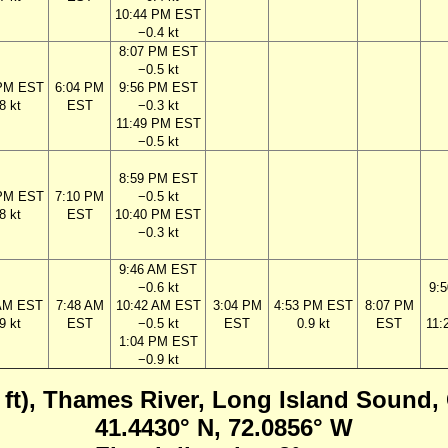
10:44 PM EST
−0.4 kt
8:07 PM EST
−0.5 kt
 PM EST
6:04 PM
9:56 PM EST
8 kt
EST
−0.3 kt
11:49 PM EST
−0.5 kt
8:59 PM EST
 PM EST
7:10 PM
−0.5 kt
8 kt
EST
10:40 PM EST
−0.3 kt
9:46 AM EST
−0.6 kt
9:
 AM EST
7:48 AM
10:42 AM EST
3:04 PM
4:53 PM EST
8:07 PM
9 kt
EST
−0.5 kt
EST
0.9 kt
EST
11:
1:04 PM EST
−0.9 kt
4 ft), Thames River, Long Island Sound,
41.4430° N, 72.0856° W