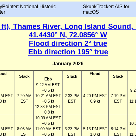
yPointer: National Historic
SkunkTracker: AIS for
ter
macOS
4 ft), Thames River, Long Island Sound,
41.4430° N, 72.0856° W
Flood direction 2° true
Ebb direction 195° true
January 2026
lood
Flood
Slack
Slack
Slack
Ebb
9:22 AM EST
−0.6 kt
9:
 AM EST
7:20 AM
10:21 AM EST
2:33 PM
4:20 PM EST
7:19 PM
0 kt
EST
−0.5 kt
EST
0.9 kt
EST
11:
12:33 PM EST
−0.8 kt
10:09 AM EST
−0.6 kt
10:
 AM EST
8:06 AM
11:09 AM EST
3:23 PM
5:13 PM EST
8:14 PM
0 kt
EST
−0.6 kt
EST
1.0 kt
EST
11: