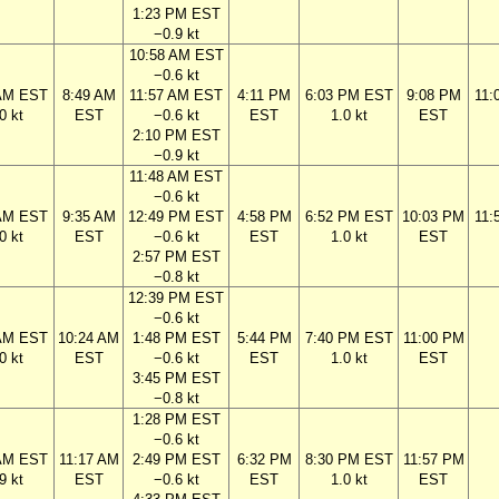
1:23 PM EST
−0.9 kt
10:58 AM EST
−0.6 kt
 AM EST
8:49 AM
11:57 AM EST
4:11 PM
6:03 PM EST
9:08 PM
11:
0 kt
EST
−0.6 kt
EST
1.0 kt
EST
2:10 PM EST
−0.9 kt
11:48 AM EST
−0.6 kt
 AM EST
9:35 AM
12:49 PM EST
4:58 PM
6:52 PM EST
10:03 PM
11:
0 kt
EST
−0.6 kt
EST
1.0 kt
EST
2:57 PM EST
−0.8 kt
12:39 PM EST
−0.6 kt
 AM EST
10:24 AM
1:48 PM EST
5:44 PM
7:40 PM EST
11:00 PM
0 kt
EST
−0.6 kt
EST
1.0 kt
EST
3:45 PM EST
−0.8 kt
1:28 PM EST
−0.6 kt
 AM EST
11:17 AM
2:49 PM EST
6:32 PM
8:30 PM EST
11:57 PM
9 kt
EST
−0.6 kt
EST
1.0 kt
EST