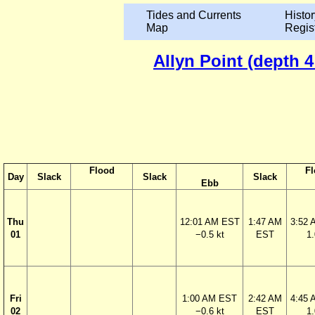
Tides and Currents
Histor
Map
Regis
Allyn Point (depth 
Flood
F
Day
Slack
Slack
Slack
Ebb
Thu
12:01 AM EST
1:47 AM
3:52
01
−0.5 kt
EST
1.
Fri
1:00 AM EST
2:42 AM
4:45
02
−0.6 kt
EST
1.