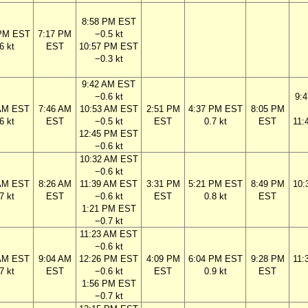
8:58 PM EST
 PM EST
7:17 PM
−0.5 kt
6 kt
EST
10:57 PM EST
−0.3 kt
9:42 AM EST
−0.6 kt
9:
 AM EST
7:46 AM
10:53 AM EST
2:51 PM
4:37 PM EST
8:05 PM
6 kt
EST
−0.5 kt
EST
0.7 kt
EST
11:
12:45 PM EST
−0.6 kt
10:32 AM EST
−0.6 kt
 AM EST
8:26 AM
11:39 AM EST
3:31 PM
5:21 PM EST
8:49 PM
10:
7 kt
EST
−0.6 kt
EST
0.8 kt
EST
1:21 PM EST
−0.7 kt
11:23 AM EST
−0.6 kt
 AM EST
9:04 AM
12:26 PM EST
4:09 PM
6:04 PM EST
9:28 PM
11:
7 kt
EST
−0.6 kt
EST
0.9 kt
EST
1:56 PM EST
−0.7 kt