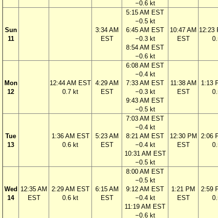
−0.6 kt
5:15 AM EST
−0.5 kt
Sun
3:34 AM
6:45 AM EST
10:47 AM
12:23
11
EST
−0.3 kt
EST
0.
8:54 AM EST
−0.6 kt
6:08 AM EST
−0.4 kt
Mon
12:44 AM EST
4:29 AM
7:33 AM EST
11:38 AM
1:13
12
0.7 kt
EST
−0.3 kt
EST
0.
9:43 AM EST
−0.5 kt
7:03 AM EST
−0.4 kt
Tue
1:36 AM EST
5:23 AM
8:21 AM EST
12:30 PM
2:06
13
0.6 kt
EST
−0.4 kt
EST
0.
10:31 AM EST
−0.5 kt
8:00 AM EST
−0.5 kt
Wed
12:35 AM
2:29 AM EST
6:15 AM
9:12 AM EST
1:21 PM
2:59
14
EST
0.6 kt
EST
−0.4 kt
EST
0.
11:19 AM EST
−0.6 kt