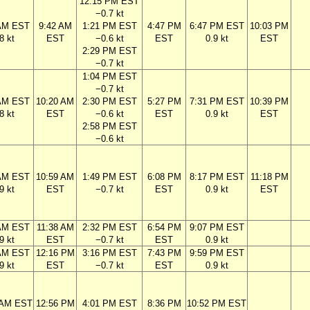
12:15 PM EST
−0.7 kt
 AM EST
9:42 AM
1:21 PM EST
4:47 PM
6:47 PM EST
10:03 PM
8 kt
EST
−0.6 kt
EST
0.9 kt
EST
2:29 PM EST
−0.7 kt
1:04 PM EST
−0.7 kt
 AM EST
10:20 AM
2:30 PM EST
5:27 PM
7:31 PM EST
10:39 PM
8 kt
EST
−0.6 kt
EST
0.9 kt
EST
2:58 PM EST
−0.6 kt
 AM EST
10:59 AM
1:49 PM EST
6:08 PM
8:17 PM EST
11:18 PM
9 kt
EST
−0.7 kt
EST
0.9 kt
EST
 AM EST
11:38 AM
2:32 PM EST
6:54 PM
9:07 PM EST
9 kt
EST
−0.7 kt
EST
0.9 kt
 AM EST
12:16 PM
3:16 PM EST
7:43 PM
9:59 PM EST
9 kt
EST
−0.7 kt
EST
0.9 kt
 AM EST
12:56 PM
4:01 PM EST
8:36 PM
10:52 PM EST