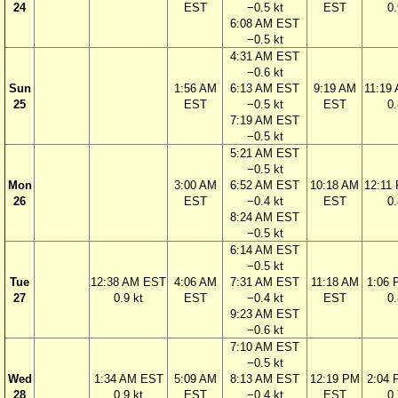
24
EST
−0.5 kt
EST
0.
6:08 AM EST
−0.5 kt
4:31 AM EST
−0.6 kt
Sun
1:56 AM
6:13 AM EST
9:19 AM
11:19
25
EST
−0.5 kt
EST
0.
7:19 AM EST
−0.5 kt
5:21 AM EST
−0.5 kt
Mon
3:00 AM
6:52 AM EST
10:18 AM
12:11
26
EST
−0.4 kt
EST
0.
8:24 AM EST
−0.5 kt
6:14 AM EST
−0.5 kt
Tue
12:38 AM EST
4:06 AM
7:31 AM EST
11:18 AM
1:06
27
0.9 kt
EST
−0.4 kt
EST
0.
9:23 AM EST
−0.6 kt
7:10 AM EST
−0.5 kt
Wed
1:34 AM EST
5:09 AM
8:13 AM EST
12:19 PM
2:04
28
0.9 kt
EST
−0.4 kt
EST
0.