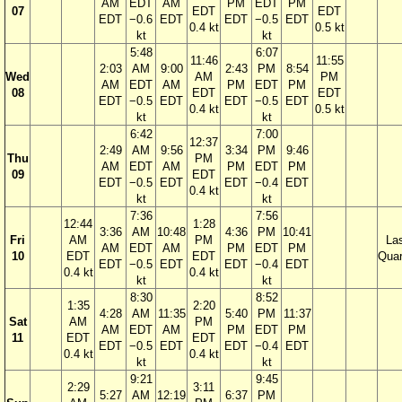
AM
EDT
AM
PM
EDT
PM
07
EDT
EDT
EDT
−0.6
EDT
EDT
−0.5
EDT
0.4 kt
0.5 kt
kt
kt
5:48
6:07
11:46
11:55
2:03
AM
9:00
2:43
PM
8:54
Wed
AM
PM
AM
EDT
AM
PM
EDT
PM
08
EDT
EDT
EDT
−0.5
EDT
EDT
−0.5
EDT
0.4 kt
0.5 kt
kt
kt
6:42
7:00
12:37
2:49
AM
9:56
3:34
PM
9:46
Thu
PM
AM
EDT
AM
PM
EDT
PM
09
EDT
EDT
−0.5
EDT
EDT
−0.4
EDT
0.4 kt
kt
kt
7:36
7:56
12:44
1:28
3:36
AM
10:48
4:36
PM
10:41
Fri
AM
PM
La
AM
EDT
AM
PM
EDT
PM
10
EDT
EDT
Quar
EDT
−0.5
EDT
EDT
−0.4
EDT
0.4 kt
0.4 kt
kt
kt
8:30
8:52
1:35
2:20
4:28
AM
11:35
5:40
PM
11:37
Sat
AM
PM
AM
EDT
AM
PM
EDT
PM
11
EDT
EDT
EDT
−0.5
EDT
EDT
−0.4
EDT
0.4 kt
0.4 kt
kt
kt
9:21
9:45
2:29
3:11
5:27
AM
12:19
6:37
PM