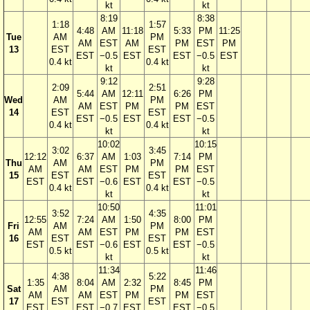
kt
kt
8:19
8:38
1:18
1:57
4:48
AM
11:18
5:33
PM
11:25
Tue
AM
PM
AM
EST
AM
PM
EST
PM
13
EST
EST
EST
−0.5
EST
EST
−0.5
EST
0.4 kt
0.4 kt
kt
kt
9:12
9:28
2:09
2:51
5:44
AM
12:11
6:26
PM
Wed
AM
PM
AM
EST
PM
PM
EST
14
EST
EST
EST
−0.5
EST
EST
−0.5
0.4 kt
0.4 kt
kt
kt
10:02
10:15
3:02
3:45
12:12
6:37
AM
1:03
7:14
PM
Thu
AM
PM
AM
AM
EST
PM
PM
EST
15
EST
EST
EST
EST
−0.6
EST
EST
−0.5
0.4 kt
0.4 kt
kt
kt
10:50
11:01
3:52
4:35
12:55
7:24
AM
1:50
8:00
PM
Fri
AM
PM
AM
AM
EST
PM
PM
EST
16
EST
EST
EST
EST
−0.6
EST
EST
−0.5
0.5 kt
0.5 kt
kt
kt
11:34
11:46
4:38
5:22
1:35
8:04
AM
2:32
8:45
PM
Sat
AM
PM
AM
AM
EST
PM
PM
EST
17
EST
EST
EST
EST
−0.7
EST
EST
−0.5