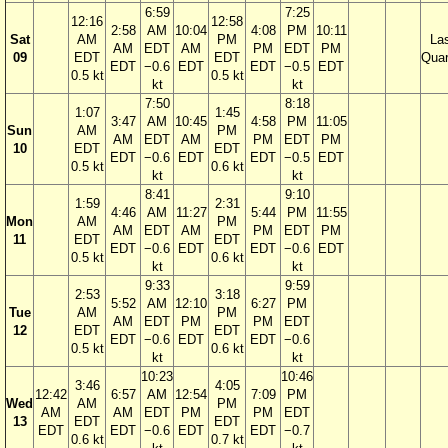
6:59
7:25
12:16
12:58
2:58
AM
10:04
4:08
PM
10:11
Sat
AM
PM
La
AM
EDT
AM
PM
EDT
PM
09
EDT
EDT
Quar
EDT
−0.6
EDT
EDT
−0.5
EDT
0.5 kt
0.5 kt
kt
kt
7:50
8:18
1:07
1:45
3:47
AM
10:45
4:58
PM
11:05
Sun
AM
PM
AM
EDT
AM
PM
EDT
PM
10
EDT
EDT
EDT
−0.6
EDT
EDT
−0.5
EDT
0.5 kt
0.6 kt
kt
kt
8:41
9:10
1:59
2:31
4:46
AM
11:27
5:44
PM
11:55
Mon
AM
PM
AM
EDT
AM
PM
EDT
PM
11
EDT
EDT
EDT
−0.6
EDT
EDT
−0.6
EDT
0.5 kt
0.6 kt
kt
kt
9:33
9:59
2:53
3:18
5:52
AM
12:10
6:27
PM
Tue
AM
PM
AM
EDT
PM
PM
EDT
12
EDT
EDT
EDT
−0.6
EDT
EDT
−0.6
0.5 kt
0.6 kt
kt
kt
10:23
10:46
3:46
4:05
12:42
6:57
AM
12:54
7:09
PM
Wed
AM
PM
AM
AM
EDT
PM
PM
EDT
13
EDT
EDT
EDT
EDT
−0.6
EDT
EDT
−0.7
0.6 kt
0.7 kt