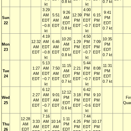
0.8 kt
0.7 kt
kt
kt
3:29
4:00
9:26
9:41
AM
5:51
12:39
PM
6:15
Sun
AM
PM
EDT
AM
PM
EDT
PM
22
EDT
EDT
−0.8
EDT
EDT
−0.7
EDT
0.8 kt
0.7 kt
kt
kt
4:19
4:50
10:20
10:35
12:32
AM
6:46
1:29
PM
7:09
Mon
AM
PM
AM
EDT
AM
PM
EDT
PM
23
EDT
EDT
EDT
−0.8
EDT
EDT
−0.7
EDT
0.8 kt
0.7 kt
kt
kt
5:13
5:44
11:15
11:31
1:27
AM
7:50
2:21
PM
8:08
Tue
AM
PM
AM
EDT
AM
PM
EDT
PM
24
EDT
EDT
EDT
−0.7
EDT
EDT
−0.7
EDT
0.7 kt
0.7 kt
kt
kt
6:12
6:42
12:12
2:27
AM
9:01
3:18
PM
9:10
Wed
PM
Fir
AM
EDT
AM
PM
EDT
PM
25
EDT
Quar
EDT
−0.7
EDT
EDT
−0.6
EDT
0.6 kt
kt
kt
7:16
7:44
12:28
1:11
3:33
AM
10:14
4:25
PM
10:17
Thu
AM
PM
AM
EDT
AM
PM
EDT
PM
26
EDT
EDT