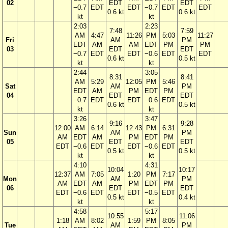
02
EDT
EDT
−0.7
EDT
EDT
−0.7
EDT
EDT
0.6 kt
0.6 kt
kt
kt
2:03
2:23
7:48
7:59
AM
4:47
11:26
PM
5:03
11:27
Fri
AM
PM
EDT
AM
AM
EDT
PM
PM
03
EDT
EDT
−0.7
EDT
EDT
−0.6
EDT
EDT
0.6 kt
0.5 kt
kt
kt
2:44
3:05
8:31
8:41
AM
5:29
12:05
PM
5:46
Sat
AM
PM
EDT
AM
PM
EDT
PM
04
EDT
EDT
−0.7
EDT
EDT
−0.6
EDT
0.6 kt
0.5 kt
kt
kt
3:26
3:47
9:16
9:28
12:00
AM
6:14
12:43
PM
6:31
Sun
AM
PM
AM
EDT
AM
PM
EDT
PM
05
EDT
EDT
EDT
−0.6
EDT
EDT
−0.6
EDT
0.5 kt
0.5 kt
kt
kt
4:10
4:31
10:04
10:17
12:37
AM
7:05
1:20
PM
7:17
Mon
AM
PM
AM
EDT
AM
PM
EDT
PM
06
EDT
EDT
EDT
−0.6
EDT
EDT
−0.5
EDT
0.5 kt
0.4 kt
kt
kt
4:58
5:17
10:55
11:06
1:18
AM
8:02
1:59
PM
8:05
Tue
AM
PM