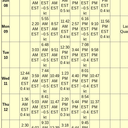
Sun
AM
PM
AM
EST
AM
PM
EST
PM
08
EST
EST
EST
−0.5
EST
EST
−0.5
EST
0.5 kt
0.4 kt
kt
kt
5:55
6:16
11:42
11:56
2:20
AM
8:57
2:57
PM
9:10
Mon
AM
PM
La
AM
EST
AM
PM
EST
PM
09
EST
EST
Quar
EST
−0.5
EST
EST
−0.5
EST
0.4 kt
0.4 kt
kt
kt
6:48
7:08
12:30
3:03
AM
9:51
3:44
PM
9:58
Tue
PM
AM
EST
AM
PM
EST
PM
10
EST
EST
−0.5
EST
EST
−0.4
EST
0.4 kt
kt
kt
7:44
8:01
12:44
1:23
3:59
AM
10:49
4:40
PM
10:47
Wed
AM
PM
AM
EST
AM
PM
EST
PM
11
EST
EST
EST
−0.5
EST
EST
−0.4
EST
0.4 kt
0.4 kt
kt
kt
8:41
8:54
1:36
2:20
5:03
AM
11:47
5:44
PM
11:37
Thu
AM
PM
AM
EST
AM
PM
EST
PM
12
EST
EST
EST
−0.5
EST
EST
−0.4
EST
0.4 kt
0.3 kt
kt
kt
9:33
9:45
2:30
3:18
6:02
AM
12:39
6:44
PM