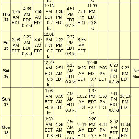
kt
kt
11:13
11:33
4:38
4:51
1:25
7:55
AM
1:38
7:51
PM
Thu
AM
PM
AM
AM
EDT
PM
PM
EDT
14
EDT
EDT
EDT
EDT
−0.7
EDT
EDT
−0.8
0.7 kt
0.7 kt
kt
kt
12:01
5:26
5:37
2:08
8:47
PM
2:22
8:35
Fri
AM
PM
AM
AM
EDT
PM
PM
15
EDT
EDT
EDT
EDT
−0.7
EDT
EDT
0.8 kt
0.8 kt
kt
12:20
12:49
6:13
6:23
AM
2:51
9:35
PM
3:05
9:22
Sat
AM
PM
Ne
EDT
AM
AM
EDT
PM
PM
16
EDT
EDT
Mo
−0.8
EDT
EDT
−0.7
EDT
EDT
0.9 kt
0.8 kt
kt
kt
1:08
1:37
7:00
7:11
AM
3:38
10:22
PM
3:50
10:13
Sun
AM
PM
EDT
AM
AM
EDT
PM
PM
17
EDT
EDT
−0.9
EDT
EDT
−0.7
EDT
EDT
0.8 kt
0.8 kt
kt
kt
1:59
2:26
7:50
8:02
AM
4:29
11:11
PM
4:38
11:09
Mon
AM
PM
EDT
AM
AM
EDT
PM
PM
18
EDT
EDT
−0.8
EDT
EDT
−0.7
EDT
EDT
0.8 kt
0.8 kt