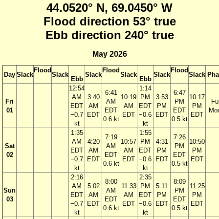
44.0520° N, 69.0450° W
Flood direction 53° true
Ebb direction 240° true
May 2026
Flood
Flood
Flood
Day
Slack
Slack
Slack
Slack
Slack
Slack
Pha
Ebb
Ebb
12:54
1:14
6:41
6:47
AM
3:40
10:19
PM
3:53
10:17
Fri
AM
PM
Ful
EDT
AM
AM
EDT
PM
PM
01
EDT
EDT
Mo
−0.7
EDT
EDT
−0.6
EDT
EDT
0.6 kt
0.5 kt
kt
kt
1:35
1:55
7:19
7:26
AM
4:20
10:57
PM
4:31
10:50
Sat
AM
PM
EDT
AM
AM
EDT
PM
PM
02
EDT
EDT
−0.7
EDT
EDT
−0.6
EDT
EDT
0.6 kt
0.5 kt
kt
kt
2:16
2:35
8:00
8:09
AM
5:02
11:33
PM
5:11
11:25
Sun
AM
PM
EDT
AM
AM
EDT
PM
PM
03
EDT
EDT
−0.7
EDT
EDT
−0.6
EDT
EDT
0.6 kt
0.5 kt
kt
kt