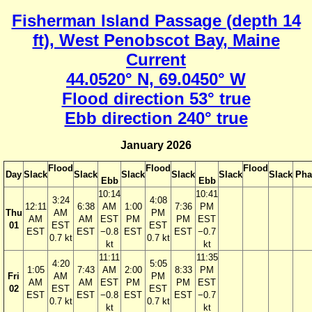
Fisherman Island Passage (depth 14
ft), West Penobscot Bay, Maine
Current
44.0520° N, 69.0450° W
Flood direction 53° true
Ebb direction 240° true
January 2026
Flood
Flood
Flood
Day
Slack
Slack
Slack
Slack
Slack
Slack
Pha
Ebb
Ebb
10:14
10:41
3:24
4:08
12:11
6:38
AM
1:00
7:36
PM
Thu
AM
PM
AM
AM
EST
PM
PM
EST
01
EST
EST
EST
EST
−0.8
EST
EST
−0.7
0.7 kt
0.7 kt
kt
kt
11:11
11:35
4:20
5:05
1:05
7:43
AM
2:00
8:33
PM
Fri
AM
PM
AM
AM
EST
PM
PM
EST
02
EST
EST
EST
EST
−0.8
EST
EST
−0.7
0.7 kt
0.7 kt
kt
kt