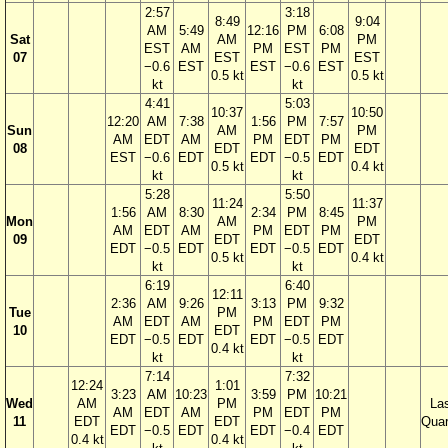
2:57
3:18
8:49
9:04
AM
5:49
12:16
PM
6:08
Sat
AM
PM
EST
AM
PM
EST
PM
07
EST
EST
−0.6
EST
EST
−0.6
EST
0.5 kt
0.5 kt
kt
kt
4:41
5:03
10:37
10:50
12:20
AM
7:38
1:56
PM
7:57
Sun
AM
PM
AM
EDT
AM
PM
EDT
PM
08
EDT
EDT
EST
−0.6
EDT
EDT
−0.5
EDT
0.5 kt
0.4 kt
kt
kt
5:28
5:50
11:24
11:37
1:56
AM
8:30
2:34
PM
8:45
Mon
AM
PM
AM
EDT
AM
PM
EDT
PM
09
EDT
EDT
EDT
−0.5
EDT
EDT
−0.5
EDT
0.5 kt
0.4 kt
kt
kt
6:19
6:40
12:11
2:36
AM
9:26
3:13
PM
9:32
Tue
PM
AM
EDT
AM
PM
EDT
PM
10
EDT
EDT
−0.5
EDT
EDT
−0.5
EDT
0.4 kt
kt
kt
7:14
7:32
12:24
1:01
3:23
AM
10:23
3:59
PM
10:21
Wed
AM
PM
La
AM
EDT
AM
PM
EDT
PM
11
EDT
EDT
Quar
EDT
−0.5
EDT
EDT
−0.4
EDT
0.4 kt
0.4 kt