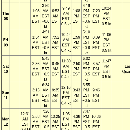
kt
kt
3:59
4:19
9:49
10:24
1:08
AM
6:53
1:08
PM
7:20
Thu
AM
PM
AM
EST
AM
PM
EST
PM
08
EST
EST
EST
−0.6
EST
EST
−0.6
EST
0.5 kt
0.5 kt
kt
kt
4:51
5:10
10:42
11:06
1:54
AM
7:52
1:59
PM
8:09
Fri
AM
PM
AM
EST
AM
PM
EST
PM
09
EST
EST
EST
−0.6
EST
EST
−0.6
EST
0.4 kt
0.5 kt
kt
kt
5:43
6:02
11:30
11:47
2:36
AM
8:45
2:50
PM
8:57
Sat
AM
PM
La
AM
EST
AM
PM
EST
PM
10
EST
EST
Quar
EST
−0.5
EST
EST
−0.5
EST
0.4 kt
0.5 kt
kt
kt
6:34
6:55
12:16
3:15
AM
9:35
3:43
PM
9:46
Sun
PM
AM
EST
AM
PM
EST
PM
11
EST
EST
−0.5
EST
EST
−0.5
EST
0.4 kt
kt
kt
7:26
7:47
12:31
1:05
3:58
AM
10:25
4:38
PM
10:36
Mon
AM
PM
AM
EST
AM
PM
EST
PM
12
EST
EST
EST
−0.5
EST
EST
−0.5
EST
0.4 kt
0.4 kt