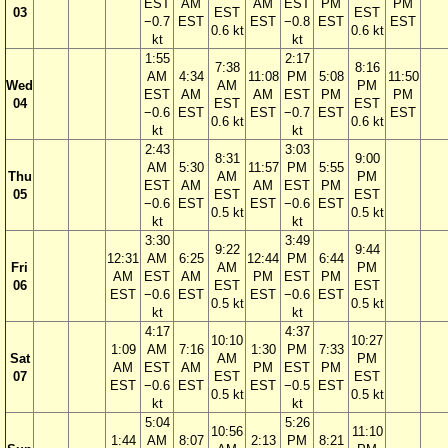
EST
AM
AM
EST
PM
PM
03
EST
EST
−0.7
EST
EST
−0.8
EST
EST
0.6 kt
0.6 kt
kt
kt
1:55
2:17
7:38
8:16
AM
4:34
11:08
PM
5:08
11:50
Wed
AM
PM
EST
AM
AM
EST
PM
PM
04
EST
EST
−0.6
EST
EST
−0.7
EST
EST
0.6 kt
0.6 kt
kt
kt
2:43
3:03
8:31
9:00
AM
5:30
11:57
PM
5:55
Thu
AM
PM
EST
AM
AM
EST
PM
05
EST
EST
−0.6
EST
EST
−0.6
EST
0.5 kt
0.5 kt
kt
kt
3:30
3:49
9:22
9:44
12:31
AM
6:25
12:44
PM
6:44
Fri
AM
PM
AM
EST
AM
PM
EST
PM
06
EST
EST
EST
−0.6
EST
EST
−0.6
EST
0.5 kt
0.5 kt
kt
kt
4:17
4:37
10:10
10:27
1:09
AM
7:16
1:30
PM
7:33
Sat
AM
PM
AM
EST
AM
PM
EST
PM
07
EST
EST
EST
−0.6
EST
EST
−0.5
EST
0.5 kt
0.5 kt
kt
kt
5:04
5:26
10:56
11:10
1:44
AM
8:07
2:13
PM
8:21