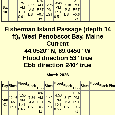
9:47
10:10
2:51
3:48
6:31
AM
12:49
7:18
PM
Sat
AM
PM
AM
EST
PM
PM
EST
28
EST
EST
EST
−0.7
EST
EST
−0.6
0.6 kt
0.5 kt
kt
kt
Fisherman Island Passage (depth 14
ft), West Penobscot Bay, Maine
Current
44.0520° N, 69.0450° W
Flood direction 53° true
Ebb direction 240° true
March 2026
Flood
Flood
Flood
Day
Slack
Slack
Slack
Slack
Slack
Slack
Pha
Ebb
Ebb
10:45
11:07
3:55
4:50
12:46
7:34
AM
1:42
8:17
PM
Sun
AM
PM
AM
AM
EST
PM
PM
EST
01
EST
EST
EST
EST
−0.7
EST
EST
−0.6
0.6 kt
0.6 kt
kt
kt