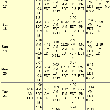
Fri
AM
PM
Ne
EDT
AM
AM
EDT
PM
PM
17
EDT
EDT
Mo
−0.8
EDT
EDT
−0.8
EDT
EDT
0.8 kt
0.8 kt
kt
kt
1:31
2:00
7:22
7:34
AM
3:56
10:42
PM
4:13
10:29
Sat
AM
PM
EDT
AM
AM
EDT
PM
PM
18
EDT
EDT
−0.9
EDT
EDT
−0.8
EDT
EDT
0.9 kt
0.8 kt
kt
kt
2:18
2:48
8:10
8:23
AM
4:41
11:29
PM
4:59
11:19
Sun
AM
PM
EDT
AM
AM
EDT
PM
PM
19
EDT
EDT
−0.9
EDT
EDT
−0.7
EDT
EDT
0.9 kt
0.7 kt
kt
kt
3:07
3:37
9:02
9:17
AM
5:34
12:19
PM
5:50
Mon
AM
PM
EDT
AM
PM
EDT
PM
20
EDT
EDT
−0.8
EDT
EDT
−0.7
EDT
0.8 kt
0.7 kt
kt
kt
4:00
4:29
9:59
10:14
12:16
AM
6:35
1:12
PM
6:47
Tue
AM
PM
AM
EDT
AM
PM
EDT
PM
21
EDT
EDT
EDT
−0.8
EDT
EDT
−0.7
EDT
0.7 kt
0.7 kt
kt
kt
4:56
5:24
10:59
11:13