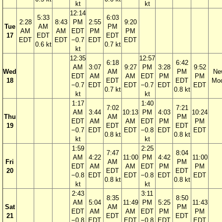
kt
kt
12:14
5:33
6:03
2:28
8:43
PM
2:55
9:20
Tue
AM
PM
AM
AM
EDT
PM
PM
17
EDT
EDT
EDT
EDT
−0.7
EDT
EDT
0.6 kt
0.7 kt
kt
12:35
12:57
6:18
6:42
AM
3:07
9:27
PM
3:28
9:52
Wed
AM
PM
Ne
EDT
AM
AM
EDT
PM
PM
18
EDT
EDT
Mo
−0.7
EDT
EDT
−0.7
EDT
EDT
0.7 kt
0.8 kt
kt
kt
1:17
1:40
7:02
7:21
AM
3:44
10:13
PM
4:03
10:24
Thu
AM
PM
EDT
AM
AM
EDT
PM
PM
19
EDT
EDT
−0.7
EDT
EDT
−0.8
EDT
EDT
0.8 kt
0.8 kt
kt
kt
1:59
2:25
7:47
8:04
AM
4:22
11:00
PM
4:42
11:00
Fri
AM
PM
EDT
AM
AM
EDT
PM
PM
20
EDT
EDT
−0.8
EDT
EDT
−0.8
EDT
EDT
0.8 kt
0.8 kt
kt
kt
2:43
3:11
8:35
8:50
AM
5:04
11:49
PM
5:25
11:43
Sat
AM
PM
EDT
AM
AM
EDT
PM
PM
21
EDT
EDT
−0.8
EDT
EDT
−0.8
EDT
EDT