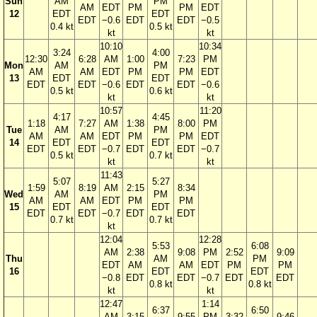
Sun
AM
PM
AM
EDT
PM
PM
EDT
12
EDT
EDT
EDT
−0.6
EDT
EDT
−0.5
0.4 kt
0.5 kt
kt
kt
10:10
10:34
3:24
4:00
12:30
6:28
AM
1:00
7:23
PM
Mon
AM
PM
AM
AM
EDT
PM
PM
EDT
13
EDT
EDT
EDT
EDT
−0.6
EDT
EDT
−0.6
0.5 kt
0.6 kt
kt
kt
10:57
11:20
4:17
4:45
1:18
7:27
AM
1:38
8:00
PM
Tue
AM
PM
AM
AM
EDT
PM
PM
EDT
14
EDT
EDT
EDT
EDT
−0.7
EDT
EDT
−0.7
0.5 kt
0.7 kt
kt
kt
11:43
5:07
5:27
1:59
8:19
AM
2:15
8:34
Wed
AM
PM
AM
AM
EDT
PM
PM
15
EDT
EDT
EDT
EDT
−0.7
EDT
EDT
0.7 kt
0.7 kt
kt
12:04
12:28
5:53
6:08
AM
2:38
9:08
PM
2:52
9:09
Thu
AM
PM
EDT
AM
AM
EDT
PM
PM
16
EDT
EDT
−0.8
EDT
EDT
−0.7
EDT
EDT
0.8 kt
0.8 kt
kt
kt
12:47
1:14
6:37
6:50
AM
3:15
9:55
PM
3:32
9:46