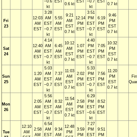
−0.6
EST
EST
−0.7
EST
0.6 kt
0.7 kt
kt
kt
3:28
3:51
9:21
9:46
12:03
AM
5:55
12:14
PM
6:19
Fri
AM
PM
AM
EST
AM
PM
EST
PM
23
EST
EST
EST
−0.7
EST
EST
−0.7
EST
0.7 kt
0.7 kt
kt
kt
4:14
4:40
10:12
10:32
12:40
AM
6:45
1:07
PM
7:05
Sat
AM
PM
AM
EST
AM
PM
EST
PM
24
EST
EST
EST
−0.7
EST
EST
−0.7
EST
0.7 kt
0.7 kt
kt
kt
5:03
5:33
11:03
11:20
1:20
AM
7:37
2:02
PM
7:56
Sun
AM
PM
Fir
AM
EST
AM
PM
EST
PM
25
EST
EST
Quar
EST
−0.7
EST
EST
−0.7
EST
0.7 kt
0.7 kt
kt
kt
5:56
6:29
11:54
2:05
AM
8:32
2:58
PM
8:52
Mon
AM
AM
EST
AM
PM
EST
PM
26
EST
EST
−0.7
EST
EST
−0.6
EST
0.7 kt
kt
kt
6:54
7:27
12:10
12:48
2:58
AM
9:34
3:59
PM
9:51
Tue
AM
PM
AM
EST
AM
PM
EST
PM