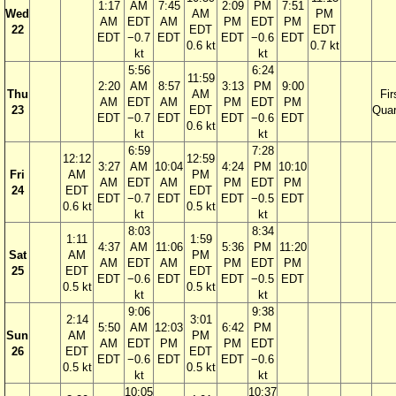
1:17
AM
7:45
2:09
PM
7:51
Wed
AM
PM
AM
EDT
AM
PM
EDT
PM
22
EDT
EDT
EDT
−0.7
EDT
EDT
−0.6
EDT
0.6 kt
0.7 kt
kt
kt
5:56
6:24
11:59
2:20
AM
8:57
3:13
PM
9:00
Thu
AM
Fir
AM
EDT
AM
PM
EDT
PM
23
EDT
Quar
EDT
−0.7
EDT
EDT
−0.6
EDT
0.6 kt
kt
kt
6:59
7:28
12:12
12:59
3:27
AM
10:04
4:24
PM
10:10
Fri
AM
PM
AM
EDT
AM
PM
EDT
PM
24
EDT
EDT
EDT
−0.7
EDT
EDT
−0.5
EDT
0.6 kt
0.5 kt
kt
kt
8:03
8:34
1:11
1:59
4:37
AM
11:06
5:36
PM
11:20
Sat
AM
PM
AM
EDT
AM
PM
EDT
PM
25
EDT
EDT
EDT
−0.6
EDT
EDT
−0.5
EDT
0.5 kt
0.5 kt
kt
kt
9:06
9:38
2:14
3:01
5:50
AM
12:03
6:42
PM
Sun
AM
PM
AM
EDT
PM
PM
EDT
26
EDT
EDT
EDT
−0.6
EDT
EDT
−0.6
0.5 kt
0.5 kt
kt
kt
10:05
10:37