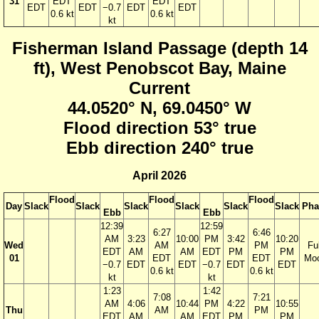
31
EDT
EDT
EDT
EDT
−0.7
EDT
EDT
0.6 kt
0.6 kt
kt
Fisherman Island Passage (depth 14
ft), West Penobscot Bay, Maine
Current
44.0520° N, 69.0450° W
Flood direction 53° true
Ebb direction 240° true
April 2026
Flood
Flood
Flood
Day
Slack
Slack
Slack
Slack
Slack
Slack
Pha
Ebb
Ebb
12:39
12:59
6:27
6:46
AM
3:23
10:00
PM
3:42
10:20
Wed
AM
PM
Ful
EDT
AM
AM
EDT
PM
PM
01
EDT
EDT
Mo
−0.7
EDT
EDT
−0.7
EDT
EDT
0.6 kt
0.6 kt
kt
kt
1:23
1:42
7:08
7:21
AM
4:06
10:44
PM
4:22
10:55
Thu
AM
PM
EDT
AM
AM
EDT
PM
PM