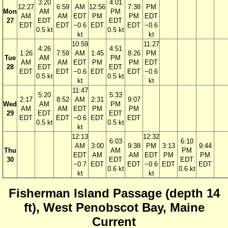
3:20
4:01
12:27
6:59
AM
12:56
7:38
PM
Mon
AM
PM
AM
AM
EDT
PM
PM
EDT
27
EDT
EDT
EDT
EDT
−0.6
EDT
EDT
−0.6
0.5 kt
0.5 kt
kt
kt
10:59
11:27
4:26
4:51
1:26
7:59
AM
1:45
8:26
PM
Tue
AM
PM
AM
AM
EDT
PM
PM
EDT
28
EDT
EDT
EDT
EDT
−0.6
EDT
EDT
−0.6
0.5 kt
0.5 kt
kt
kt
11:47
5:20
5:33
2:17
8:52
AM
2:31
9:07
Wed
AM
PM
AM
AM
EDT
PM
PM
29
EDT
EDT
EDT
EDT
−0.6
EDT
EDT
0.5 kt
0.5 kt
kt
12:13
12:32
6:03
6:10
AM
3:00
9:38
PM
3:13
9:44
Thu
AM
PM
EDT
AM
AM
EDT
PM
PM
30
EDT
EDT
−0.7
EDT
EDT
−0.6
EDT
EDT
0.6 kt
0.6 kt
kt
kt
Fisherman Island Passage (depth 14
ft), West Penobscot Bay, Maine
Current