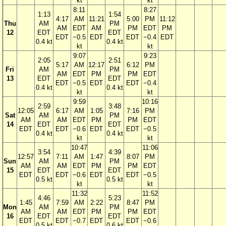
kt
kt
8:11
8:27
1:13
1:54
4:17
AM
11:21
5:00
PM
11:12
Thu
AM
PM
AM
EDT
AM
PM
EDT
PM
12
EDT
EDT
EDT
−0.5
EDT
EDT
−0.4
EDT
0.4 kt
0.4 kt
kt
kt
9:07
9:23
2:05
2:51
5:17
AM
12:17
6:12
PM
Fri
AM
PM
AM
EDT
PM
PM
EDT
13
EDT
EDT
EDT
−0.5
EDT
EDT
−0.4
0.4 kt
0.4 kt
kt
kt
9:59
10:16
2:59
3:48
12:05
6:17
AM
1:05
7:16
PM
Sat
AM
PM
AM
AM
EDT
PM
PM
EDT
14
EDT
EDT
EDT
EDT
−0.6
EDT
EDT
−0.5
0.4 kt
0.4 kt
kt
kt
10:47
11:06
3:54
4:39
12:57
7:11
AM
1:47
8:07
PM
Sun
AM
PM
AM
AM
EDT
PM
PM
EDT
15
EDT
EDT
EDT
EDT
−0.6
EDT
EDT
−0.5
0.5 kt
0.5 kt
kt
kt
11:32
11:52
4:46
5:23
1:45
7:59
AM
2:22
8:47
PM
Mon
AM
PM
AM
AM
EDT
PM
PM
EDT
16
EDT
EDT
EDT
EDT
−0.7
EDT
EDT
−0.6
0.5 kt
0.6 kt