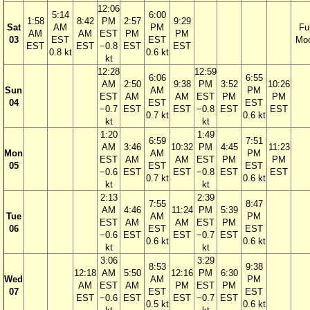
12:06
5:14
6:00
1:58
8:42
PM
2:57
9:29
Sat
AM
PM
Ful
AM
AM
EST
PM
PM
03
EST
EST
Mo
EST
EST
−0.8
EST
EST
0.8 kt
0.6 kt
kt
12:28
12:59
6:06
6:55
AM
2:50
9:38
PM
3:52
10:26
Sun
AM
PM
EST
AM
AM
EST
PM
PM
04
EST
EST
−0.7
EST
EST
−0.8
EST
EST
0.7 kt
0.6 kt
kt
kt
1:20
1:49
6:59
7:51
AM
3:46
10:32
PM
4:45
11:23
Mon
AM
PM
EST
AM
AM
EST
PM
PM
05
EST
EST
−0.6
EST
EST
−0.8
EST
EST
0.7 kt
0.6 kt
kt
kt
2:13
2:39
7:55
8:47
AM
4:46
11:24
PM
5:39
Tue
AM
PM
EST
AM
AM
EST
PM
06
EST
EST
−0.6
EST
EST
−0.7
EST
0.6 kt
0.6 kt
kt
kt
3:06
3:29
8:53
9:38
12:18
AM
5:50
12:16
PM
6:30
Wed
AM
PM
AM
EST
AM
PM
EST
PM
07
EST
EST
EST
−0.6
EST
EST
−0.7
EST
0.5 kt
0.6 kt