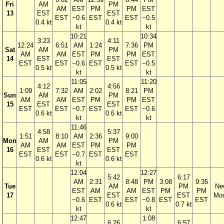
Fri
AM
PM
AM
EST
PM
PM
EST
13
EST
EST
EST
−0.6
EST
EST
−0.5
0.4 kt
0.4 kt
kt
kt
10:21
10:34
3:23
4:11
12:24
6:51
AM
1:24
7:36
PM
Sat
AM
PM
AM
AM
EST
PM
PM
EST
14
EST
EST
EST
EST
−0.6
EST
EST
−0.5
0.5 kt
0.5 kt
kt
kt
11:05
11:20
4:12
4:56
1:09
7:32
AM
2:02
8:21
PM
Sun
AM
PM
AM
AM
EST
PM
PM
EST
15
EST
EST
EST
EST
−0.7
EST
EST
−0.6
0.6 kt
0.6 kt
kt
kt
11:46
4:58
5:37
1:51
8:10
AM
2:36
9:00
Mon
AM
PM
AM
AM
EST
PM
PM
16
EST
EST
EST
EST
−0.7
EST
EST
0.6 kt
0.6 kt
kt
12:04
12:27
5:42
6:17
AM
2:31
8:48
PM
3:08
9:35
Tue
AM
PM
Ne
EST
AM
AM
EST
PM
PM
17
EST
EST
Mo
−0.6
EST
EST
−0.8
EST
EST
0.6 kt
0.7 kt
kt
kt
12:47
1:08
6:26
6:57