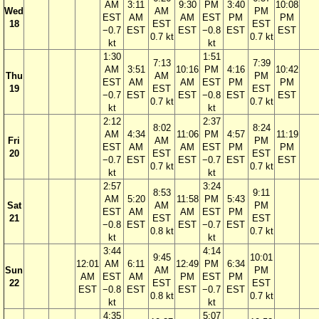
AM
3:11
9:30
PM
3:40
10:08
Wed
AM
PM
EST
AM
AM
EST
PM
PM
18
EST
EST
−0.7
EST
EST
−0.8
EST
EST
0.7 kt
0.7 kt
kt
kt
1:30
1:51
7:13
7:39
AM
3:51
10:16
PM
4:16
10:42
Thu
AM
PM
EST
AM
AM
EST
PM
PM
19
EST
EST
−0.7
EST
EST
−0.8
EST
EST
0.7 kt
0.7 kt
kt
kt
2:12
2:37
8:02
8:24
AM
4:34
11:06
PM
4:57
11:19
Fri
AM
PM
EST
AM
AM
EST
PM
PM
20
EST
EST
−0.7
EST
EST
−0.7
EST
EST
0.7 kt
0.7 kt
kt
kt
2:57
3:24
8:53
9:11
AM
5:20
11:58
PM
5:43
Sat
AM
PM
EST
AM
AM
EST
PM
21
EST
EST
−0.8
EST
EST
−0.7
EST
0.8 kt
0.7 kt
kt
kt
3:44
4:14
9:45
10:01
12:01
AM
6:11
12:49
PM
6:34
Sun
AM
PM
AM
EST
AM
PM
EST
PM
22
EST
EST
EST
−0.8
EST
EST
−0.7
EST
0.8 kt
0.7 kt
kt
kt
4:35
5:07