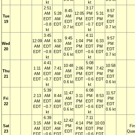
kt
kt
2:51
3:17
8:45
8:57
AM
5:28
12:05
PM
5:31
Tue
AM
PM
EDT
AM
PM
EDT
PM
19
EDT
EDT
−0.8
EDT
EDT
−0.7
EDT
0.7 kt
0.7 kt
kt
kt
3:45
4:11
9:45
9:57
12:09
AM
6:33
1:04
PM
6:33
Wed
AM
PM
AM
EDT
AM
PM
EDT
PM
20
EDT
EDT
EDT
−0.8
EDT
EDT
−0.6
EDT
0.6 kt
0.7 kt
kt
kt
4:41
5:08
10:48
10:58
1:11
AM
7:41
2:06
PM
7:42
Thu
AM
PM
AM
EDT
AM
PM
EDT
PM
21
EDT
EDT
EDT
−0.7
EDT
EDT
−0.6
EDT
0.6 kt
0.6 kt
kt
kt
5:39
6:08
11:47
11:57
2:13
AM
8:44
3:11
PM
8:53
Fri
AM
PM
AM
EDT
AM
PM
EDT
PM
22
EDT
EDT
EDT
−0.7
EDT
EDT
−0.6
EDT
0.6 kt
0.6 kt
kt
kt
6:39
7:11
12:42
3:15
AM
9:42
4:14
PM
10:03
Sat
PM
Fir
AM
EDT
AM
PM
EDT
PM
23
EDT
Quar
EDT
−0.6
EDT
EDT
−0.6
EDT