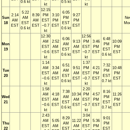
0.6 kt
0.5 kt
kt
kt
12:15
5:22
6:05
2:14
8:39
PM
3:10
9:27
Sun
AM
PM
Ne
AM
AM
EST
PM
PM
18
EST
EST
Mo
EST
EST
−0.7
EST
EST
0.6 kt
0.6 kt
kt
12:30
12:56
6:06
6:48
AM
2:52
9:13
PM
3:46
10:09
Mon
AM
PM
EST
AM
AM
EST
PM
PM
19
EST
EST
−0.6
EST
EST
−0.7
EST
EST
0.6 kt
0.6 kt
kt
kt
1:14
1:37
6:51
7:32
AM
3:34
9:51
PM
4:21
10:48
Tue
AM
PM
EST
AM
AM
EST
PM
PM
20
EST
EST
−0.6
EST
EST
−0.7
EST
EST
0.6 kt
0.7 kt
kt
kt
1:58
2:20
7:38
8:16
AM
4:18
10:34
PM
4:57
11:26
Wed
AM
PM
EST
AM
AM
EST
PM
PM
21
EST
EST
−0.6
EST
EST
−0.7
EST
EST
0.6 kt
0.7 kt
kt
kt
2:43
3:04
8:29
9:01
AM
5:05
11:22
PM
5:36
Thu
AM
PM
EST
AM
AM
EST
PM
22
EST
EST