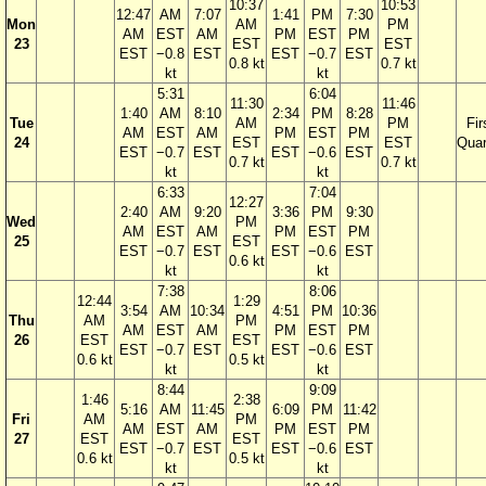
10:37
10:53
12:47
AM
7:07
1:41
PM
7:30
Mon
AM
PM
AM
EST
AM
PM
EST
PM
23
EST
EST
EST
−0.8
EST
EST
−0.7
EST
0.8 kt
0.7 kt
kt
kt
5:31
6:04
11:30
11:46
1:40
AM
8:10
2:34
PM
8:28
Tue
AM
PM
Fir
AM
EST
AM
PM
EST
PM
24
EST
EST
Quar
EST
−0.7
EST
EST
−0.6
EST
0.7 kt
0.7 kt
kt
kt
6:33
7:04
12:27
2:40
AM
9:20
3:36
PM
9:30
Wed
PM
AM
EST
AM
PM
EST
PM
25
EST
EST
−0.7
EST
EST
−0.6
EST
0.6 kt
kt
kt
7:38
8:06
12:44
1:29
3:54
AM
10:34
4:51
PM
10:36
Thu
AM
PM
AM
EST
AM
PM
EST
PM
26
EST
EST
EST
−0.7
EST
EST
−0.6
EST
0.6 kt
0.5 kt
kt
kt
8:44
9:09
1:46
2:38
5:16
AM
11:45
6:09
PM
11:42
Fri
AM
PM
AM
EST
AM
PM
EST
PM
27
EST
EST
EST
−0.7
EST
EST
−0.6
EST
0.6 kt
0.5 kt
kt
kt