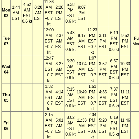
11:36
4:52
5:38
1:44
8:28
AM
2:28
9:07
Mon
AM
PM
AM
AM
EST
PM
PM
02
EST
EST
EST
EST
−0.7
EST
EST
0.6 kt
0.6 kt
kt
12:00
12:23
5:43
6:19
AM
2:37
9:17
PM
3:11
9:52
Tue
AM
PM
Ful
EST
AM
AM
EST
PM
PM
03
EST
EST
Mo
−0.7
EST
EST
−0.7
EST
EST
0.6 kt
0.6 kt
kt
kt
12:47
1:07
6:30
6:57
AM
3:27
10:04
PM
3:52
10:33
Wed
AM
PM
EST
AM
AM
EST
PM
PM
04
EST
EST
−0.7
EST
EST
−0.7
EST
EST
0.6 kt
0.6 kt
kt
kt
1:32
1:51
7:15
7:37
AM
4:14
10:49
PM
4:35
11:11
Thu
AM
PM
EST
AM
AM
EST
PM
PM
05
EST
EST
−0.7
EST
EST
−0.7
EST
EST
0.6 kt
0.6 kt
kt
kt
2:15
2:34
8:02
8:19
AM
5:01
11:33
PM
5:20
11:46
Fri
AM
PM
EST
AM
AM
EST
PM
PM
06
EST
EST
−0.7
EST
EST
−0.6
EST
EST
0.6 kt
0.5 kt
kt
kt