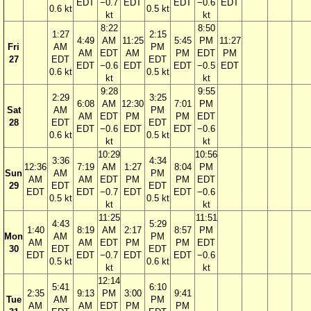
EDT
−0.7
EDT
EDT
−0.6
EDT
0.6 kt
0.5 kt
kt
kt
8:22
8:50
1:27
2:15
4:49
AM
11:25
5:45
PM
11:27
Fri
AM
PM
AM
EDT
AM
PM
EDT
PM
27
EDT
EDT
EDT
−0.6
EDT
EDT
−0.5
EDT
0.6 kt
0.5 kt
kt
kt
9:28
9:55
2:29
3:25
6:08
AM
12:30
7:01
PM
Sat
AM
PM
AM
EDT
PM
PM
EDT
28
EDT
EDT
EDT
−0.6
EDT
EDT
−0.6
0.6 kt
0.5 kt
kt
kt
10:29
10:56
3:36
4:34
12:36
7:19
AM
1:27
8:04
PM
Sun
AM
PM
AM
AM
EDT
PM
PM
EDT
29
EDT
EDT
EDT
EDT
−0.7
EDT
EDT
−0.6
0.5 kt
0.5 kt
kt
kt
11:25
11:51
4:43
5:29
1:40
8:19
AM
2:17
8:57
PM
Mon
AM
PM
AM
AM
EDT
PM
PM
EDT
30
EDT
EDT
EDT
EDT
−0.7
EDT
EDT
−0.6
0.5 kt
0.6 kt
kt
kt
12:14
5:41
6:10
2:35
9:13
PM
3:00
9:41
Tue
AM
PM
AM
AM
EDT
PM
PM