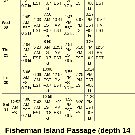
27
EST
EST
EST
−0.7
EST
EST
−0.6
EST
0.7 kt
0.7 kt
kt
kt
7:56
8:27
1:05
1:47
4:03
AM
10:41
5:07
PM
10:52
Wed
AM
PM
AM
EST
AM
PM
EST
PM
28
EST
EST
EST
−0.7
EST
EST
−0.6
EST
0.6 kt
0.6 kt
kt
kt
8:59
9:26
2:04
2:51
5:20
AM
11:51
6:18
PM
11:54
Thu
AM
PM
AM
EST
AM
PM
EST
PM
29
EST
EST
EST
−0.7
EST
EST
−0.6
EST
0.6 kt
0.6 kt
kt
kt
10:00
10:24
3:06
3:56
6:36
AM
12:57
7:25
PM
Fri
AM
PM
AM
EST
PM
PM
EST
30
EST
EST
EST
−0.7
EST
EST
−0.6
0.7 kt
0.6 kt
kt
kt
10:59
11:20
4:06
4:58
12:53
7:42
AM
1:56
8:26
PM
Sat
AM
PM
AM
AM
EST
PM
PM
EST
31
EST
EST
EST
EST
−0.8
EST
EST
−0.6
0.7 kt
0.6 kt
kt
kt
Fisherman Island Passage (depth 14