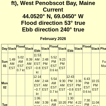
ft), West Penobscot Bay, Maine
Current
44.0520° N, 69.0450° W
Flood direction 53° true
Ebb direction 240° true
February 2026
Flood
Flood
Flood
Day
Slack
Slack
Slack
Slack
Slack
Slack
Pha
Ebb
Ebb
11:53
5:02
5:52
1:49
8:39
AM
2:48
9:23
Sun
AM
PM
Ful
AM
AM
EST
PM
PM
01
EST
EST
Mo
EST
EST
−0.8
EST
EST
0.7 kt
0.6 kt
kt
12:14
12:43
5:54
6:43
AM
2:44
9:30
PM
3:36
10:15
Mon
AM
PM
EST
AM
AM
EST
PM
PM
02
EST
EST
−0.7
EST
EST
−0.8
EST
EST
0.7 kt
0.6 kt
kt
kt
1:06
1:30
6:46
7:30
AM
3:39
10:20
PM
4:22
11:04
Tue
AM
PM