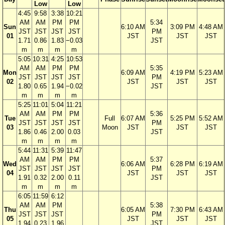
Low
Low
4:45
9:58
3:38
10:21
AM
AM
PM
PM
5:34
Sun
6:10 AM
3:09 PM
4:48 AM
JST
JST
JST
JST
PM
01
JST
JST
JST
1.71
0.86
1.83
−0.03
JST
m
m
m
m
5:05
10:31
4:25
10:53
AM
AM
PM
PM
5:35
Mon
6:09 AM
4:19 PM
5:23 AM
JST
JST
JST
JST
PM
02
JST
JST
JST
1.80
0.65
1.94
−0.02
JST
m
m
m
m
5:25
11:01
5:04
11:21
AM
AM
PM
PM
5:36
Tue
Full
6:07 AM
5:25 PM
5:52 AM
JST
JST
JST
JST
PM
03
Moon
JST
JST
JST
1.86
0.46
2.00
0.03
JST
m
m
m
m
5:44
11:31
5:39
11:47
AM
AM
PM
PM
5:37
Wed
6:06 AM
6:28 PM
6:19 AM
JST
JST
JST
JST
PM
04
JST
JST
JST
1.91
0.32
2.00
0.11
JST
m
m
m
m
6:05
11:59
6:12
AM
AM
PM
5:38
Thu
6:05 AM
7:30 PM
6:43 AM
JST
JST
JST
PM
05
JST
JST
JST
1.94
0.23
1.96
JST