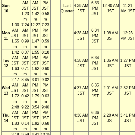
AM
AM
PM
6:33
Sun
Last
4:39 AM
12:40 AM
11:21
JST
JST
JST
PM
10
Quarter
JST
JST
AM JST
1.23
1.42
0.58
JST
m
m
m
1:00
7:24
12:27
7:23
AM
AM
PM
PM
6:34
Mon
4:38 AM
1:08 AM
12:23
JST
JST
JST
JST
PM
11
JST
JST
PM JST
1.55
0.99
1.47
0.59
JST
m
m
m
m
1:42
8:07
1:55
8:18
AM
AM
PM
PM
6:34
Tue
4:38 AM
1:35 AM
1:27 PM
JST
JST
JST
JST
PM
12
JST
JST
JST
1.63
0.71
1.62
0.60
JST
m
m
m
m
2:17
8:45
3:01
9:02
AM
AM
PM
PM
6:35
Wed
4:37 AM
2:01 AM
2:32 PM
JST
JST
JST
JST
PM
13
JST
JST
JST
1.72
0.42
1.79
0.63
JST
m
m
m
m
2:48
9:22
3:54
9:40
AM
AM
PM
PM
6:36
Thu
4:36 AM
2:28 AM
3:41 PM
JST
JST
JST
JST
PM
14
JST
JST
JST
1.83
0.14
1.92
0.68
JST
m
m
m
m
3:18
9:59
4:41
10:15