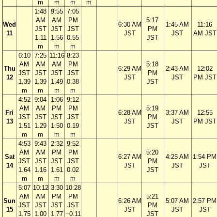
m
m
m
m
1:48
9:55
7:05
AM
AM
PM
5:17
Wed
6:30 AM
1:45 AM
11:16
JST
JST
JST
PM
11
JST
JST
AM JST
1.11
1.56
0.55
JST
m
m
m
6:10
7:25
11:16
8:23
AM
AM
AM
PM
5:18
Thu
6:29 AM
2:43 AM
12:02
JST
JST
JST
JST
PM
12
JST
JST
PM JST
1.39
1.39
1.49
0.38
JST
m
m
m
m
4:52
9:04
1:06
9:12
AM
AM
PM
PM
5:19
Fri
6:28 AM
3:37 AM
12:55
JST
JST
JST
JST
PM
13
JST
JST
PM JST
1.51
1.29
1.50
0.19
JST
m
m
m
m
4:53
9:43
2:32
9:52
AM
AM
PM
PM
5:20
Sat
6:27 AM
4:25 AM
1:54 PM
JST
JST
JST
JST
PM
14
JST
JST
JST
1.64
1.16
1.61
0.02
JST
m
m
m
m
5:07
10:12
3:30
10:28
AM
AM
PM
PM
5:21
Sun
6:26 AM
5:07 AM
2:57 PM
JST
JST
JST
JST
PM
15
JST
JST
JST
1.75
1.00
1.77
−0.11
JST