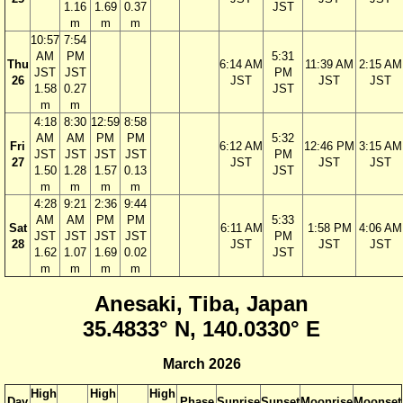
1.16
1.69
0.37
JST
m
m
m
10:57
7:54
AM
PM
5:31
Thu
6:14 AM
11:39 AM
2:15 AM
JST
JST
PM
26
JST
JST
JST
1.58
0.27
JST
m
m
4:18
8:30
12:59
8:58
AM
AM
PM
PM
5:32
Fri
6:12 AM
12:46 PM
3:15 AM
JST
JST
JST
JST
PM
27
JST
JST
JST
1.50
1.28
1.57
0.13
JST
m
m
m
m
4:28
9:21
2:36
9:44
AM
AM
PM
PM
5:33
Sat
6:11 AM
1:58 PM
4:06 AM
JST
JST
JST
JST
PM
28
JST
JST
JST
1.62
1.07
1.69
0.02
JST
m
m
m
m
Anesaki, Tiba, Japan
35.4833° N, 140.0330° E
March 2026
High
High
High
Day
Phase
Sunrise
Sunset
Moonrise
Moonset