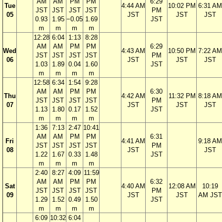
AM
AM
PM
PM
6:29
Tue
4:44 AM
10:02 PM
6:31 AM
JST
JST
JST
JST
PM
05
JST
JST
JST
0.93
1.95
−0.05
1.69
JST
m
m
m
m
12:28
6:04
1:13
8:28
AM
AM
PM
PM
6:29
Wed
4:43 AM
10:50 PM
7:22 AM
JST
JST
JST
JST
PM
06
JST
JST
JST
1.03
1.89
0.04
1.60
JST
m
m
m
m
12:58
6:34
1:54
9:28
AM
AM
PM
PM
6:30
Thu
4:42 AM
11:32 PM
8:18 AM
JST
JST
JST
JST
PM
07
JST
JST
JST
1.13
1.80
0.17
1.52
JST
m
m
m
m
1:36
7:13
2:47
10:41
AM
AM
PM
PM
6:31
Fri
4:41 AM
9:18 AM
JST
JST
JST
JST
PM
08
JST
JST
1.22
1.67
0.33
1.48
JST
m
m
m
m
2:40
8:27
4:09
11:59
AM
AM
PM
PM
6:32
Sat
4:40 AM
12:08 AM
10:19
JST
JST
JST
JST
PM
09
JST
JST
AM JST
1.29
1.52
0.49
1.50
JST
m
m
m
m
6:09
10:32
6:04