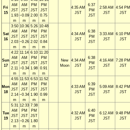
AM
AM
PM
PM
6:37
Fri
4:35 AM
2:58 AM
4:54 PM
JST
JST
JST
JST
PM
15
JST
JST
JST
1.93
−0.09
2.00
0.75
JST
m
m
m
m
3:50
10:36
5:26
10:48
AM
AM
PM
PM
6:38
Sat
4:34 AM
3:33 AM
6:10 PM
JST
JST
JST
JST
PM
16
JST
JST
JST
2.03
−0.26
2.02
0.84
JST
m
m
m
m
4:22
11:14
6:10
11:20
AM
AM
PM
PM
6:38
Sun
New
4:34 AM
4:16 AM
7:28 PM
JST
JST
JST
JST
PM
17
Moon
JST
JST
JST
2.11
−0.34
1.98
0.91
JST
m
m
m
m
4:55
11:53
6:53
11:52
AM
AM
PM
PM
6:39
Mon
4:33 AM
5:09 AM
8:42 PM
JST
JST
JST
JST
PM
18
JST
JST
JST
2.14
−0.34
1.90
0.99
JST
m
m
m
m
5:31
12:33
7:38
AM
PM
PM
6:40
Tue
4:32 AM
6:12 AM
9:48 PM
JST
JST
JST
PM
19
JST
JST
JST
2.13
−0.26
1.80
JST
m
m
m