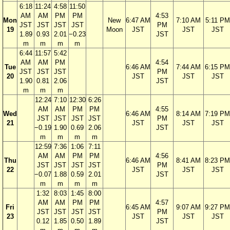
6:18
11:24
4:58
11:50
AM
AM
PM
PM
4:53
Mon
New
6:47 AM
7:10 AM
5:11 PM
JST
JST
JST
JST
PM
19
Moon
JST
JST
JST
1.89
0.93
2.01
−0.23
JST
m
m
m
m
6:44
11:57
5:42
AM
AM
PM
4:54
Tue
6:46 AM
7:44 AM
6:15 PM
JST
JST
JST
PM
20
JST
JST
JST
1.90
0.81
2.06
JST
m
m
m
12:24
7:10
12:30
6:26
AM
AM
PM
PM
4:55
Wed
6:46 AM
8:14 AM
7:19 PM
JST
JST
JST
JST
PM
21
JST
JST
JST
−0.19
1.90
0.69
2.06
JST
m
m
m
m
12:59
7:36
1:06
7:11
AM
AM
PM
PM
4:56
Thu
6:46 AM
8:41 AM
8:23 PM
JST
JST
JST
JST
PM
22
JST
JST
JST
−0.07
1.88
0.59
2.01
JST
m
m
m
m
1:32
8:03
1:45
8:00
AM
AM
PM
PM
4:57
Fri
6:45 AM
9:07 AM
9:27 PM
JST
JST
JST
JST
PM
23
JST
JST
JST
0.12
1.85
0.50
1.89
JST