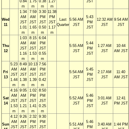
0.84
1.75
0.38
1.27
JST
m
m
m
m
1:34
7:59
3:30
11:38
AM
AM
PM
PM
5:43
Wed
Last
5:56 AM
12:32 AM
9:54 AM
JST
JST
JST
JST
PM
11
Quarter
JST
JST
JST
1.01
1.65
0.50
1.17
JST
m
m
m
m
1:03
8:15
6:04
AM
AM
PM
5:44
Thu
5:55 AM
1:27 AM
10:44
JST
JST
JST
PM
12
JST
JST
AM JST
1.16
1.53
0.55
JST
m
m
m
5:23
8:49
10:13
7:56
AM
AM
AM
PM
5:45
Fri
5:54 AM
2:17 AM
11:40
JST
JST
JST
JST
PM
13
JST
JST
AM JST
1.44
1.38
1.39
0.42
JST
m
m
m
m
4:16
9:05
1:02
8:50
AM
AM
PM
PM
5:46
Sat
5:52 AM
3:01 AM
12:41
JST
JST
JST
JST
PM
14
JST
JST
PM JST
1.53
1.21
1.41
0.25
JST
m
m
m
m
4:12
9:26
2:32
9:30
AM
AM
PM
PM
5:46
Sun
5:51 AM
3:40 AM
1:44 PM
JST
JST
JST
JST
PM