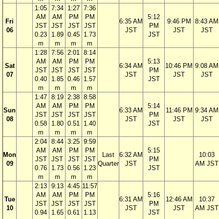
1:05
7:34
1:27
7:36
AM
AM
PM
PM
5:12
Fri
6:35 AM
9:46 PM
8:43 AM
JST
JST
JST
JST
PM
06
JST
JST
JST
0.23
1.89
0.45
1.73
JST
m
m
m
m
1:28
7:56
2:01
8:14
AM
AM
PM
PM
5:13
Sat
6:34 AM
10:46 PM
9:08 AM
JST
JST
JST
JST
PM
07
JST
JST
JST
0.40
1.85
0.46
1.57
JST
m
m
m
m
1:47
8:19
2:38
8:58
AM
AM
PM
PM
5:14
Sun
6:33 AM
11:46 PM
9:34 AM
JST
JST
JST
JST
PM
08
JST
JST
JST
0.58
1.80
0.51
1.40
JST
m
m
m
m
2:04
8:44
3:25
9:59
AM
AM
PM
PM
5:15
Mon
Last
6:32 AM
10:03
JST
JST
JST
JST
PM
09
Quarter
JST
AM JST
0.76
1.73
0.56
1.23
JST
m
m
m
m
2:13
9:13
4:45
11:57
AM
AM
PM
PM
5:16
Tue
6:31 AM
12:46 AM
10:37
JST
JST
JST
JST
PM
10
JST
JST
AM JST
0.94
1.65
0.61
1.13
JST