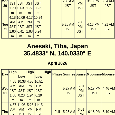
Mon
5:30 AM
3:13 PM
3:54 AM
JST
JST
JST
JST
PM
30
JST
JST
JST
1.70
0.63
1.77
0.22
JST
m
m
m
m
4:18
10:09
4:17
10:24
AM
AM
PM
PM
6:00
Tue
5:28 AM
4:16 PM
4:21 AM
JST
JST
JST
JST
PM
31
JST
JST
JST
1.80
0.41
1.88
0.24
JST
m
m
m
m
Anesaki, Tiba, Japan
35.4833° N, 140.0330° E
April 2026
High
High
High
Day
Phase
Sunrise
Sunset
Moonrise
Moonse
Low
Low
4:38
10:38
4:53
10:51
AM
AM
PM
PM
6:01
Wed
5:27 AM
5:17 PM
4:46 AM
JST
JST
JST
JST
PM
01
JST
JST
JST
1.88
0.23
1.94
0.29
JST
m
m
m
m
4:57
11:06
5:26
11:15
AM
AM
PM
PM
6:01
Thu
Full
5:25 AM
6:18 PM
5:10 AM
JST
JST
JST
JST
PM