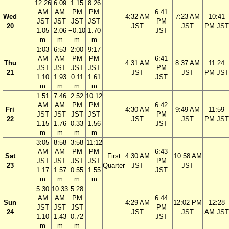
12:26
6:09
1:15
8:26
AM
AM
PM
PM
6:41
Wed
4:32 AM
7:23 AM
10:41
JST
JST
JST
JST
PM
20
JST
JST
PM JST
1.05
2.06
−0.10
1.70
JST
m
m
m
m
1:03
6:53
2:00
9:17
AM
AM
PM
PM
6:41
Thu
4:31 AM
8:37 AM
11:24
JST
JST
JST
JST
PM
21
JST
JST
PM JST
1.10
1.93
0.11
1.61
JST
m
m
m
m
1:51
7:46
2:52
10:12
AM
AM
PM
PM
6:42
Fri
4:30 AM
9:49 AM
11:59
JST
JST
JST
JST
PM
22
JST
JST
PM JST
1.15
1.76
0.33
1.56
JST
m
m
m
m
3:05
8:58
3:58
11:12
AM
AM
PM
PM
6:43
Sat
First
4:30 AM
10:58 AM
JST
JST
JST
JST
PM
23
Quarter
JST
JST
1.17
1.57
0.55
1.55
JST
m
m
m
m
5:30
10:33
5:28
AM
AM
PM
6:44
Sun
4:29 AM
12:02 PM
12:28
JST
JST
JST
PM
24
JST
JST
AM JST
1.10
1.43
0.72
JST
m
m
m