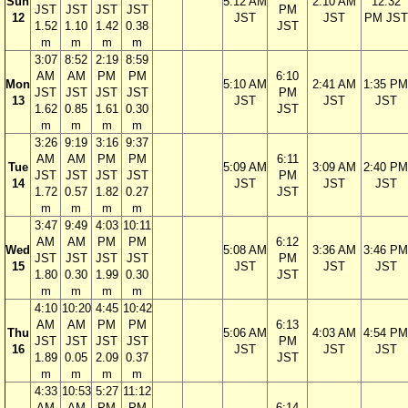
Sun
5:12 AM
2:10 AM
12:32
JST
JST
JST
JST
PM
12
JST
JST
PM JST
1.52
1.10
1.42
0.38
JST
m
m
m
m
3:07
8:52
2:19
8:59
AM
AM
PM
PM
6:10
Mon
5:10 AM
2:41 AM
1:35 PM
JST
JST
JST
JST
PM
13
JST
JST
JST
1.62
0.85
1.61
0.30
JST
m
m
m
m
3:26
9:19
3:16
9:37
AM
AM
PM
PM
6:11
Tue
5:09 AM
3:09 AM
2:40 PM
JST
JST
JST
JST
PM
14
JST
JST
JST
1.72
0.57
1.82
0.27
JST
m
m
m
m
3:47
9:49
4:03
10:11
AM
AM
PM
PM
6:12
Wed
5:08 AM
3:36 AM
3:46 PM
JST
JST
JST
JST
PM
15
JST
JST
JST
1.80
0.30
1.99
0.30
JST
m
m
m
m
4:10
10:20
4:45
10:42
AM
AM
PM
PM
6:13
Thu
5:06 AM
4:03 AM
4:54 PM
JST
JST
JST
JST
PM
16
JST
JST
JST
1.89
0.05
2.09
0.37
JST
m
m
m
m
4:33
10:53
5:27
11:12
AM
AM
PM
PM
6:14