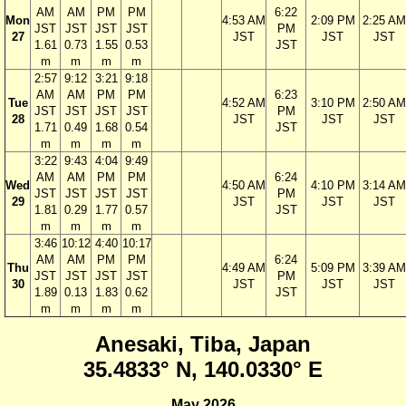
AM
AM
PM
PM
6:22
Mon
4:53 AM
2:09 PM
2:25 AM
JST
JST
JST
JST
PM
27
JST
JST
JST
1.61
0.73
1.55
0.53
JST
m
m
m
m
2:57
9:12
3:21
9:18
AM
AM
PM
PM
6:23
Tue
4:52 AM
3:10 PM
2:50 AM
JST
JST
JST
JST
PM
28
JST
JST
JST
1.71
0.49
1.68
0.54
JST
m
m
m
m
3:22
9:43
4:04
9:49
AM
AM
PM
PM
6:24
Wed
4:50 AM
4:10 PM
3:14 AM
JST
JST
JST
JST
PM
29
JST
JST
JST
1.81
0.29
1.77
0.57
JST
m
m
m
m
3:46
10:12
4:40
10:17
AM
AM
PM
PM
6:24
Thu
4:49 AM
5:09 PM
3:39 AM
JST
JST
JST
JST
PM
30
JST
JST
JST
1.89
0.13
1.83
0.62
JST
m
m
m
m
Anesaki, Tiba, Japan
35.4833° N, 140.0330° E
May 2026