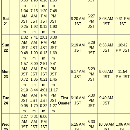
0.05
1.93
0.18
2.05
JST
m
m
m
m
1:04
7:15
1:20
7:48
AM
AM
PM
PM
5:27
Sat
6:20 AM
8:03 AM
9:31 PM
JST
JST
JST
JST
PM
21
JST
JST
JST
0.25
1.92
0.13
1.90
JST
m
m
m
m
1:32
7:41
2:01
8:38
AM
AM
PM
PM
5:28
Sun
6:19 AM
8:33 AM
10:42
JST
JST
JST
JST
PM
22
JST
JST
PM JST
0.48
1.90
0.13
1.69
JST
m
m
m
m
1:57
8:09
2:51
9:41
AM
AM
PM
PM
5:29
Mon
6:17 AM
9:08 AM
11:54
JST
JST
JST
JST
PM
23
JST
JST
PM JST
0.72
1.86
0.21
1.45
JST
m
m
m
m
2:19
8:44
4:01
11:17
AM
AM
PM
PM
5:30
Tue
First
6:16 AM
9:49 AM
JST
JST
JST
JST
PM
24
Quarter
JST
JST
0.95
1.79
0.32
1.27
JST
m
m
m
m
2:27
9:31
6:06
AM
AM
PM
5:30
Wed
6:15 AM
10:39 AM
1:06 AM
JST
JST
JST
PM
25
JST
JST
JST