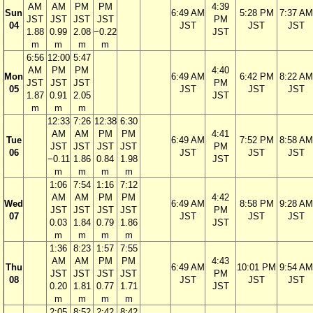
AM
AM
PM
PM
4:39
Sun
6:49 AM
5:28 PM
7:37 AM
JST
JST
JST
JST
PM
04
JST
JST
JST
1.88
0.99
2.08
−0.22
JST
m
m
m
m
6:56
12:00
5:47
AM
PM
PM
4:40
Mon
6:49 AM
6:42 PM
8:22 AM
JST
JST
JST
PM
05
JST
JST
JST
1.87
0.91
2.05
JST
m
m
m
12:33
7:26
12:38
6:30
AM
AM
PM
PM
4:41
Tue
6:49 AM
7:52 PM
8:58 AM
JST
JST
JST
JST
PM
06
JST
JST
JST
−0.11
1.86
0.84
1.98
JST
m
m
m
m
1:06
7:54
1:16
7:12
AM
AM
PM
PM
4:42
Wed
6:49 AM
8:58 PM
9:28 AM
JST
JST
JST
JST
PM
07
JST
JST
JST
0.03
1.84
0.79
1.86
JST
m
m
m
m
1:36
8:23
1:57
7:55
AM
AM
PM
PM
4:43
Thu
6:49 AM
10:01 PM
9:54 AM
JST
JST
JST
JST
PM
08
JST
JST
JST
0.20
1.81
0.77
1.71
JST
m
m
m
m
2:05
8:52
2:42
8:42