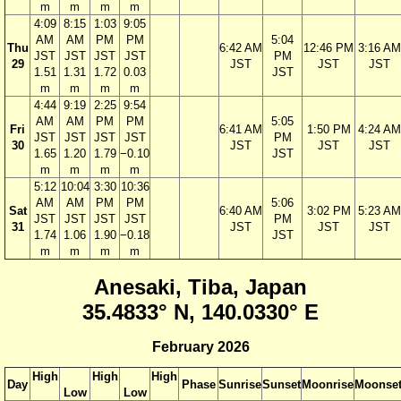
m
m
m
m
4:09
8:15
1:03
9:05
AM
AM
PM
PM
5:04
Thu
6:42 AM
12:46 PM
3:16 AM
JST
JST
JST
JST
PM
29
JST
JST
JST
1.51
1.31
1.72
0.03
JST
m
m
m
m
4:44
9:19
2:25
9:54
AM
AM
PM
PM
5:05
Fri
6:41 AM
1:50 PM
4:24 AM
JST
JST
JST
JST
PM
30
JST
JST
JST
1.65
1.20
1.79
−0.10
JST
m
m
m
m
5:12
10:04
3:30
10:36
AM
AM
PM
PM
5:06
Sat
6:40 AM
3:02 PM
5:23 AM
JST
JST
JST
JST
PM
31
JST
JST
JST
1.74
1.06
1.90
−0.18
JST
m
m
m
m
Anesaki, Tiba, Japan
35.4833° N, 140.0330° E
February 2026
High
High
High
Day
Phase
Sunrise
Sunset
Moonrise
Moonse
Low
Low