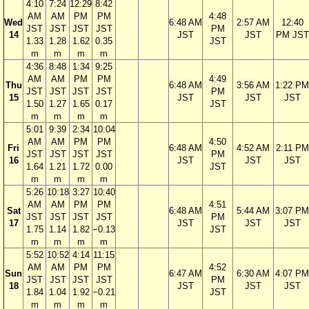
4:10
7:24
12:29
8:42
AM
AM
PM
PM
4:48
Wed
6:48 AM
2:57 AM
12:40
JST
JST
JST
JST
PM
14
JST
JST
PM JST
1.33
1.28
1.62
0.35
JST
m
m
m
m
4:36
8:48
1:34
9:25
AM
AM
PM
PM
4:49
Thu
6:48 AM
3:56 AM
1:22 PM
JST
JST
JST
JST
PM
15
JST
JST
JST
1.50
1.27
1.65
0.17
JST
m
m
m
m
5:01
9:39
2:34
10:04
AM
AM
PM
PM
4:50
Fri
6:48 AM
4:52 AM
2:11 PM
JST
JST
JST
JST
PM
16
JST
JST
JST
1.64
1.21
1.72
0.00
JST
m
m
m
m
5:26
10:18
3:27
10:40
AM
AM
PM
PM
4:51
Sat
6:48 AM
5:44 AM
3:07 PM
JST
JST
JST
JST
PM
17
JST
JST
JST
1.75
1.14
1.82
−0.13
JST
m
m
m
m
5:52
10:52
4:14
11:15
AM
AM
PM
PM
4:52
Sun
6:47 AM
6:30 AM
4:07 PM
JST
JST
JST
JST
PM
18
JST
JST
JST
1.84
1.04
1.92
−0.21
JST
m
m
m
m