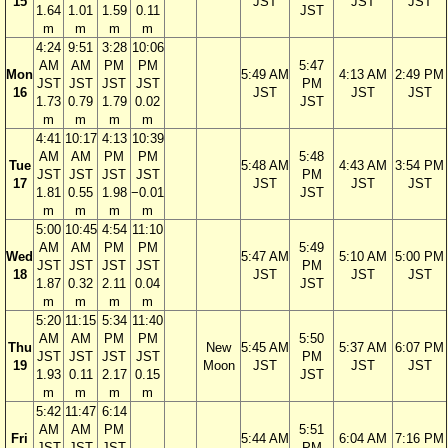
15
JST
JST
JST
1.64
1.01
1.59
0.11
JST
m
m
m
m
4:24
9:51
3:28
10:06
AM
AM
PM
PM
5:47
Mon
5:49 AM
4:13 AM
2:49 PM
JST
JST
JST
JST
PM
16
JST
JST
JST
1.73
0.79
1.79
0.02
JST
m
m
m
m
4:41
10:17
4:13
10:39
AM
AM
PM
PM
5:48
Tue
5:48 AM
4:43 AM
3:54 PM
JST
JST
JST
JST
PM
17
JST
JST
JST
1.81
0.55
1.98
−0.01
JST
m
m
m
m
5:00
10:45
4:54
11:10
AM
AM
PM
PM
5:49
Wed
5:47 AM
5:10 AM
5:00 PM
JST
JST
JST
JST
PM
18
JST
JST
JST
1.87
0.32
2.11
0.04
JST
m
m
m
m
5:20
11:15
5:34
11:40
AM
AM
PM
PM
5:50
Thu
New
5:45 AM
5:37 AM
6:07 PM
JST
JST
JST
JST
PM
19
Moon
JST
JST
JST
1.93
0.11
2.17
0.15
JST
m
m
m
m
5:42
11:47
6:14
AM
AM
PM
5:51
Fri
5:44 AM
6:04 AM
7:16 PM
JST
JST
JST
PM