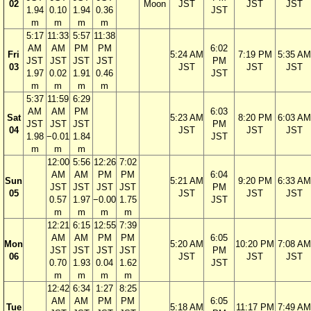
02
Moon
JST
JST
JST
1.94
0.10
1.94
0.36
JST
m
m
m
m
5:17
11:33
5:57
11:38
AM
AM
PM
PM
6:02
Fri
5:24 AM
7:19 PM
5:35 AM
JST
JST
JST
JST
PM
03
JST
JST
JST
1.97
0.02
1.91
0.46
JST
m
m
m
m
5:37
11:59
6:29
AM
AM
PM
6:03
Sat
5:23 AM
8:20 PM
6:03 AM
JST
JST
JST
PM
04
JST
JST
JST
1.98
−0.01
1.84
JST
m
m
m
12:00
5:56
12:26
7:02
AM
AM
PM
PM
6:04
Sun
5:21 AM
9:20 PM
6:33 AM
JST
JST
JST
JST
PM
05
JST
JST
JST
0.57
1.97
−0.00
1.75
JST
m
m
m
m
12:21
6:15
12:55
7:39
AM
AM
PM
PM
6:05
Mon
5:20 AM
10:20 PM
7:08 AM
JST
JST
JST
JST
PM
06
JST
JST
JST
0.70
1.93
0.04
1.62
JST
m
m
m
m
12:42
6:34
1:27
8:25
AM
AM
PM
PM
6:05
Tue
5:18 AM
11:17 PM
7:49 AM