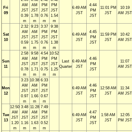
AM
AM
PM
PM
4:44
Fri
6:49 AM
11:01 PM
10:19
JST
JST
JST
JST
PM
09
JST
JST
AM JST
0.39
1.78
0.76
1.54
JST
m
m
m
m
2:32
9:23
3:37
9:38
AM
AM
PM
PM
4:45
Sat
6:49 AM
11:59 PM
10:42
JST
JST
JST
JST
PM
10
JST
JST
AM JST
0.59
1.75
0.76
1.38
JST
m
m
m
m
2:58
9:58
4:54
10:52
AM
AM
PM
PM
4:46
Sun
Last
6:49 AM
11:07
JST
JST
JST
JST
PM
11
Quarter
JST
AM JST
0.78
1.71
0.75
1.25
JST
m
m
m
m
3:23
10:38
6:33
AM
AM
PM
4:46
Mon
6:49 AM
12:58 AM
11:34
JST
JST
JST
PM
12
JST
JST
AM JST
0.97
1.66
0.67
JST
m
m
m
12:50
3:48
11:28
7:49
AM
AM
AM
PM
4:47
Tue
6:49 AM
1:58 AM
12:05
JST
JST
JST
JST
PM
13
JST
JST
PM JST
1.20
1.16
1.63
0.52
JST
m
m
m
m