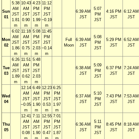
5:38
10:43
4:23
11:12
AM
AM
PM
PM
5:07
Sun
6:39 AM
4:16 PM
6:12 AM
JST
JST
JST
JST
PM
01
JST
JST
JST
1.81
0.90
1.99
−0.19
JST
m
m
m
m
6:02
11:18
5:08
11:45
AM
AM
PM
PM
5:08
Mon
Full
6:39 AM
5:29 PM
6:52 AM
JST
JST
JST
JST
PM
02
Moon
JST
JST
JST
1.86
0.75
2.03
−0.14
JST
m
m
m
m
6:26
11:51
5:48
AM
AM
PM
5:09
Tue
6:38 AM
6:37 PM
7:24 AM
JST
JST
JST
PM
03
JST
JST
JST
1.89
0.62
2.03
JST
m
m
m
12:14
6:49
12:23
6:25
AM
AM
PM
PM
5:10
Wed
6:37 AM
7:43 PM
7:53 AM
JST
JST
JST
JST
PM
04
JST
JST
JST
−0.05
1.90
0.53
1.97
JST
m
m
m
m
12:41
7:11
12:55
7:01
AM
AM
PM
PM
5:11
Thu
6:36 AM
8:45 PM
8:18 AM
JST
JST
JST
JST
PM
05
JST
JST
JST
0.08
1.90
0.47
1.87
JST
m
m
m
m