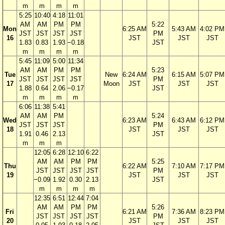
m
m
m
m
5:25
10:40
4:18
11:01
AM
AM
PM
PM
5:22
Mon
6:25 AM
5:43 AM
4:02 PM
JST
JST
JST
JST
PM
16
JST
JST
JST
1.83
0.83
1.93
−0.18
JST
m
m
m
m
5:45
11:09
5:00
11:34
AM
AM
PM
PM
5:23
Tue
New
6:24 AM
6:15 AM
5:07 PM
JST
JST
JST
JST
PM
17
Moon
JST
JST
JST
1.88
0.64
2.06
−0.17
JST
m
m
m
m
6:06
11:38
5:41
AM
AM
PM
5:24
Wed
6:23 AM
6:43 AM
6:12 PM
JST
JST
JST
PM
18
JST
JST
JST
1.91
0.46
2.13
JST
m
m
m
12:05
6:28
12:10
6:22
AM
AM
PM
PM
5:25
Thu
6:22 AM
7:10 AM
7:17 PM
JST
JST
JST
JST
PM
19
JST
JST
JST
−0.09
1.92
0.30
2.13
JST
m
m
m
m
12:35
6:51
12:44
7:04
AM
AM
PM
PM
5:26
Fri
6:21 AM
7:36 AM
8:23 PM
JST
JST
JST
JST
PM
20
JST
JST
JST