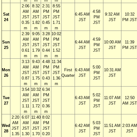
m
m
m
m
2:06
8:32
2:31
8:55
AM
AM
PM
PM
4:58
Sat
6:45 AM
9:32 AM
10:32
JST
JST
JST
JST
PM
24
JST
JST
PM JST
0.35
1.82
0.45
1.71
JST
m
m
m
m
2:39
9:05
3:28
10:02
AM
AM
PM
PM
4:59
Sun
6:44 AM
10:00 AM
11:39
JST
JST
JST
JST
PM
25
JST
JST
PM JST
0.61
1.79
0.44
1.52
JST
m
m
m
m
3:13
9:43
4:48
11:34
AM
AM
PM
PM
5:00
Mon
First
6:43 AM
10:31 AM
JST
JST
JST
JST
PM
26
Quarter
JST
JST
0.87
1.75
0.43
1.36
JST
m
m
m
m
3:54
10:32
6:34
AM
AM
PM
5:02
Tue
6:43 AM
11:07 AM
12:50
JST
JST
JST
PM
27
JST
JST
AM JST
1.11
1.72
0.36
JST
m
m
m
2:20
6:07
11:40
8:02
AM
AM
AM
PM
5:03
Wed
6:42 AM
11:51 AM
2:03 AM
JST
JST
JST
JST
PM
28
JST
JST
JST
1.35
1.30
1.70
0.20
JST