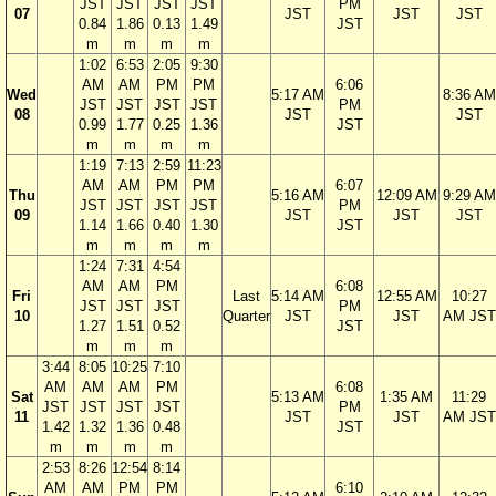
JST
JST
JST
JST
PM
07
JST
JST
JST
0.84
1.86
0.13
1.49
JST
m
m
m
m
1:02
6:53
2:05
9:30
AM
AM
PM
PM
6:06
Wed
5:17 AM
8:36 AM
JST
JST
JST
JST
PM
08
JST
JST
0.99
1.77
0.25
1.36
JST
m
m
m
m
1:19
7:13
2:59
11:23
AM
AM
PM
PM
6:07
Thu
5:16 AM
12:09 AM
9:29 AM
JST
JST
JST
JST
PM
09
JST
JST
JST
1.14
1.66
0.40
1.30
JST
m
m
m
m
1:24
7:31
4:54
AM
AM
PM
6:08
Fri
Last
5:14 AM
12:55 AM
10:27
JST
JST
JST
PM
10
Quarter
JST
JST
AM JST
1.27
1.51
0.52
JST
m
m
m
3:44
8:05
10:25
7:10
AM
AM
AM
PM
6:08
Sat
5:13 AM
1:35 AM
11:29
JST
JST
JST
JST
PM
11
JST
JST
AM JST
1.42
1.32
1.36
0.48
JST
m
m
m
m
2:53
8:26
12:54
8:14
AM
AM
PM
PM
6:10