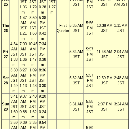
JST
JST
JST
JST
PM
25
JST
JST
AM JST
1.06
1.79
0.28
1.27
JST
m
m
m
m
1:47
8:50
5:38
AM
AM
PM
5:56
Thu
First
5:35 AM
10:38 AM
1:11 AM
JST
JST
JST
PM
26
Quarter
JST
JST
JST
1.21
1.63
0.42
JST
m
m
m
4:34
7:00
10:45
7:34
AM
AM
AM
PM
5:57
Fri
5:34 AM
11:48 AM
2:04 AM
JST
JST
JST
JST
PM
27
JST
JST
JST
1.38
1.36
1.47
0.38
JST
m
m
m
m
3:30
8:27
1:09
8:36
AM
AM
PM
PM
5:57
Sat
5:32 AM
12:59 PM
2:48 AM
JST
JST
JST
JST
PM
28
JST
JST
JST
1.49
1.13
1.48
0.30
JST
m
m
m
m
3:41
9:07
2:40
9:20
AM
AM
PM
PM
5:58
Sun
5:31 AM
2:07 PM
3:24 AM
JST
JST
JST
JST
PM
29
JST
JST
JST
1.60
0.88
1.62
0.24
JST
m
m
m
m
3:59
9:39
3:35
9:54
AM
AM
PM
PM
5:59