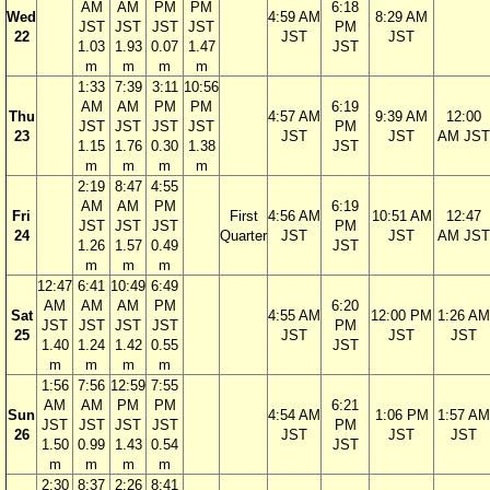
AM
AM
PM
PM
6:18
Wed
4:59 AM
8:29 AM
JST
JST
JST
JST
PM
22
JST
JST
1.03
1.93
0.07
1.47
JST
m
m
m
m
1:33
7:39
3:11
10:56
AM
AM
PM
PM
6:19
Thu
4:57 AM
9:39 AM
12:00
JST
JST
JST
JST
PM
23
JST
JST
AM JST
1.15
1.76
0.30
1.38
JST
m
m
m
m
2:19
8:47
4:55
AM
AM
PM
6:19
Fri
First
4:56 AM
10:51 AM
12:47
JST
JST
JST
PM
24
Quarter
JST
JST
AM JST
1.26
1.57
0.49
JST
m
m
m
12:47
6:41
10:49
6:49
AM
AM
AM
PM
6:20
Sat
4:55 AM
12:00 PM
1:26 AM
JST
JST
JST
JST
PM
25
JST
JST
JST
1.40
1.24
1.42
0.55
JST
m
m
m
m
1:56
7:56
12:59
7:55
AM
AM
PM
PM
6:21
Sun
4:54 AM
1:06 PM
1:57 AM
JST
JST
JST
JST
PM
26
JST
JST
JST
1.50
0.99
1.43
0.54
JST
m
m
m
m
2:30
8:37
2:26
8:41