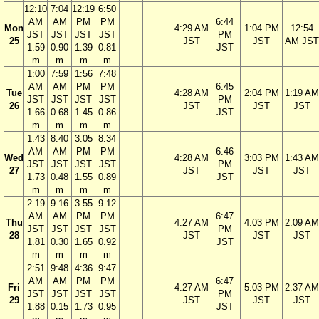
12:10
7:04
12:19
6:50
AM
AM
PM
PM
6:44
Mon
4:29 AM
1:04 PM
12:54
JST
JST
JST
JST
PM
25
JST
JST
AM JST
1.59
0.90
1.39
0.81
JST
m
m
m
m
1:00
7:59
1:56
7:48
AM
AM
PM
PM
6:45
Tue
4:28 AM
2:04 PM
1:19 AM
JST
JST
JST
JST
PM
26
JST
JST
JST
1.66
0.68
1.45
0.86
JST
m
m
m
m
1:43
8:40
3:05
8:34
AM
AM
PM
PM
6:46
Wed
4:28 AM
3:03 PM
1:43 AM
JST
JST
JST
JST
PM
27
JST
JST
JST
1.73
0.48
1.55
0.89
JST
m
m
m
m
2:19
9:16
3:55
9:12
AM
AM
PM
PM
6:47
Thu
4:27 AM
4:03 PM
2:09 AM
JST
JST
JST
JST
PM
28
JST
JST
JST
1.81
0.30
1.65
0.92
JST
m
m
m
m
2:51
9:48
4:36
9:47
AM
AM
PM
PM
6:47
Fri
4:27 AM
5:03 PM
2:37 AM
JST
JST
JST
JST
PM
29
JST
JST
JST
1.88
0.15
1.73
0.95
JST