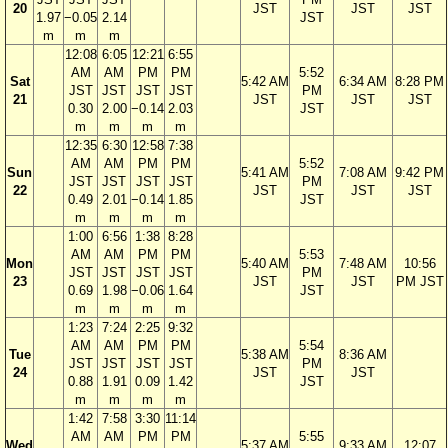
20
JST
JST
JST
1.97
−0.05
2.14
JST
m
m
m
12:08
6:05
12:21
6:55
AM
AM
PM
PM
5:52
Sat
5:42 AM
6:34 AM
8:28 PM
JST
JST
JST
JST
PM
21
JST
JST
JST
0.30
2.00
−0.14
2.03
JST
m
m
m
m
12:35
6:30
12:58
7:38
AM
AM
PM
PM
5:52
Sun
5:41 AM
7:08 AM
9:42 PM
JST
JST
JST
JST
PM
22
JST
JST
JST
0.49
2.01
−0.14
1.85
JST
m
m
m
m
1:00
6:56
1:38
8:28
AM
AM
PM
PM
5:53
Mon
5:40 AM
7:48 AM
10:56
JST
JST
JST
JST
PM
23
JST
JST
PM JST
0.69
1.98
−0.06
1.64
JST
m
m
m
m
1:23
7:24
2:25
9:32
AM
AM
PM
PM
5:54
Tue
5:38 AM
8:36 AM
JST
JST
JST
JST
PM
24
JST
JST
0.88
1.91
0.09
1.42
JST
m
m
m
m
1:42
7:58
3:30
11:14
AM
AM
PM
PM
5:55
Wed
5:37 AM
9:33 AM
12:07