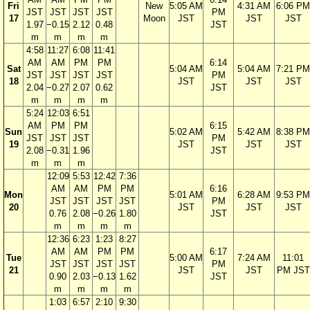
Fri
New
5:05 AM
4:31 AM
6:06 PM
JST
JST
JST
JST
PM
17
Moon
JST
JST
JST
1.97
−0.15
2.12
0.48
JST
m
m
m
m
4:58
11:27
6:08
11:41
AM
AM
PM
PM
6:14
Sat
5:04 AM
5:04 AM
7:21 PM
JST
JST
JST
JST
PM
18
JST
JST
JST
2.04
−0.27
2.07
0.62
JST
m
m
m
m
5:24
12:03
6:51
AM
PM
PM
6:15
Sun
5:02 AM
5:42 AM
8:38 PM
JST
JST
JST
PM
19
JST
JST
JST
2.08
−0.31
1.96
JST
m
m
m
12:09
5:53
12:42
7:36
AM
AM
PM
PM
6:16
Mon
5:01 AM
6:28 AM
9:53 PM
JST
JST
JST
JST
PM
20
JST
JST
JST
0.76
2.08
−0.26
1.80
JST
m
m
m
m
12:36
6:23
1:23
8:27
AM
AM
PM
PM
6:17
Tue
5:00 AM
7:24 AM
11:01
JST
JST
JST
JST
PM
21
JST
JST
PM JST
0.90
2.03
−0.13
1.62
JST
m
m
m
m
1:03
6:57
2:10
9:30