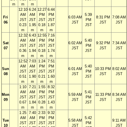
m
m
m
12:10
6:24
12:27
6:44
AM
AM
PM
PM
5:39
Fri
6:03 AM
8:31 PM
7:08 AM
JST
JST
JST
JST
PM
06
JST
JST
JST
0.23
1.95
0.18
1.87
JST
m
m
m
m
12:32
6:43
12:55
7:16
AM
AM
PM
PM
5:40
Sat
6:02 AM
9:32 PM
7:34 AM
JST
JST
JST
JST
PM
07
JST
JST
JST
0.36
1.94
0.18
1.74
JST
m
m
m
m
12:52
7:03
1:24
7:51
AM
AM
PM
PM
5:40
Sun
6:01 AM
10:33 PM
8:02 AM
JST
JST
JST
JST
PM
08
JST
JST
JST
0.51
1.90
0.21
1.60
JST
m
m
m
m
1:10
7:21
1:55
8:32
AM
AM
PM
PM
5:41
Mon
5:59 AM
11:33 PM
8:34 AM
JST
JST
JST
JST
PM
09
JST
JST
JST
0.67
1.84
0.28
1.43
JST
m
m
m
m
1:25
7:40
2:33
9:32
AM
AM
PM
PM
5:42
Tue
5:58 AM
9:11 AM
JST
JST
JST
JST
PM
10
JST
JST