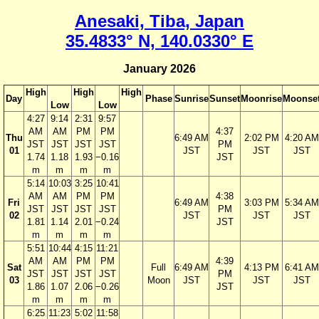
Anesaki, Tiba, Japan
35.4833° N, 140.0330° E
January 2026
High
High
High
Day
Phase
Sunrise
Sunset
Moonrise
Moonse
Low
Low
4:27
9:14
2:31
9:57
AM
AM
PM
PM
4:37
Thu
6:49 AM
2:02 PM
4:20 AM
JST
JST
JST
JST
PM
01
JST
JST
JST
1.74
1.18
1.93
−0.16
JST
m
m
m
m
5:14
10:03
3:25
10:41
AM
AM
PM
PM
4:38
Fri
6:49 AM
3:03 PM
5:34 AM
JST
JST
JST
JST
PM
02
JST
JST
JST
1.81
1.14
2.01
−0.24
JST
m
m
m
m
5:51
10:44
4:15
11:21
AM
AM
PM
PM
4:39
Sat
Full
6:49 AM
4:13 PM
6:41 AM
JST
JST
JST
JST
PM
03
Moon
JST
JST
JST
1.86
1.07
2.06
−0.26
JST
m
m
m
m
6:25
11:23
5:02
11:58