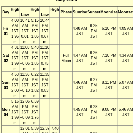
High
High
High
Day
Phase
Sunrise
Sunset
Moonrise
Moonse
Low
Low
4:08
10:41
5:15
10:44
AM
AM
PM
PM
6:25
Fri
4:48 AM
6:10 PM
4:05 AM
JST
JST
JST
JST
PM
01
JST
JST
JST
1.95
0.01
1.86
0.67
JST
m
m
m
m
4:31
11:08
5:48
11:10
AM
AM
PM
PM
6:26
Sat
Full
4:47 AM
7:10 PM
4:34 AM
JST
JST
JST
JST
PM
02
Moon
JST
JST
JST
1.99
−0.06
1.85
0.75
JST
m
m
m
m
4:53
11:36
6:22
11:35
AM
AM
PM
PM
6:27
Sun
4:46 AM
8:11 PM
5:07 AM
JST
JST
JST
JST
PM
03
JST
JST
JST
2.00
−0.10
1.82
0.83
JST
m
m
m
m
5:16
12:06
6:59
AM
PM
PM
6:28
Mon
4:45 AM
9:08 PM
5:46 AM
JST
JST
JST
PM
04
JST
JST
JST
1.99
−0.09
1.76
JST
m
m
m
12:01
5:39
12:37
7:40